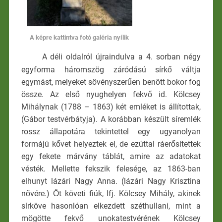
A képre kattintva fotó galéria nyílik
A déli oldalról újraindulva a 4. sorban négy
egyforma háromszög záródású sírkő váltja
egymást, melyeket sövényszerűen benött bokor fog
össze. Az első nyughelyen fekvő id. Kölcsey
Mihálynak (1788 – 1863) két emléket is állítottak,
(Gábor testvérbátyja). A korábban készült síremlék
rossz állapotára tekintettel egy ugyanolyan
formájú kővet helyeztek el, de ezúttal ráerősítettek
egy fekete márvány táblát, amire az adatokat
vésték. Mellette fekszik felesége, az 1863-ban
elhunyt lázári Nagy Anna. (lázári Nagy Krisztina
nővére.) Őt követi fiúk, Ifj. Kölcsey Mihály, akinek
sírköve hasonlóan elkezdett széthullani, mint a
mögötte fekvő unokatestvérének Kölcsey