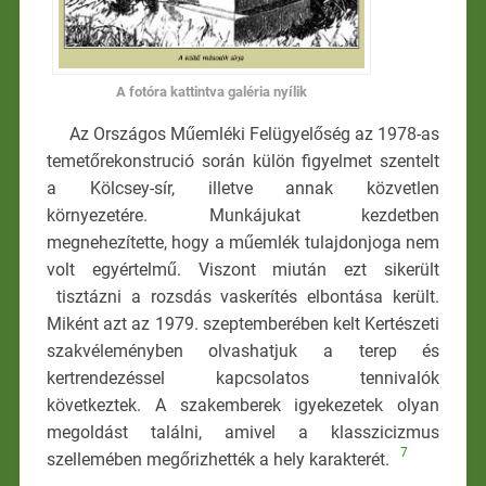
A fotóra kattintva galéria nyílik
Az Országos Műemléki Felügyelőség az 1978-as
temetőrekonstrució során külön figyelmet szentelt
a Kölcsey-sír, illetve annak közvetlen
környezetére. Munkájukat kezdetben
megnehezítette, hogy a műemlék tulajdonjoga nem
volt egyértelmű. Viszont miután ezt sikerült
tisztázni a rozsdás vaskerítés elbontása került.
Miként azt az 1979. szeptemberében kelt Kertészeti
szakvéleményben olvashatjuk a terep és
kertrendezéssel kapcsolatos tennivalók
következtek. A szakemberek igyekezetek olyan
megoldást találni, amivel a klasszicizmus
7
szellemében megőrizhették a hely karakterét.