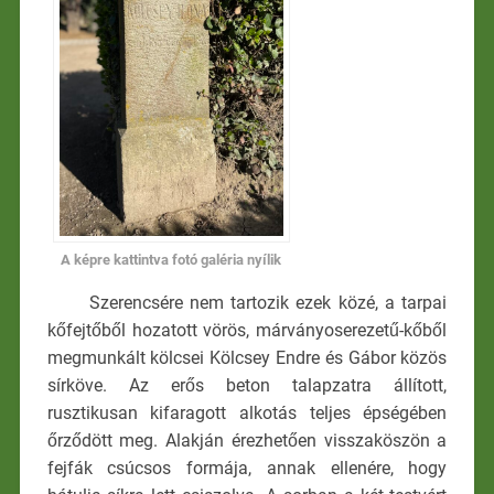
A képre kattintva fotó galéria nyílik
Szerencsére nem tartozik ezek közé, a tarpai
kőfejtőből hozatott vörös, márványoserezetű-kőből
megmunkált kölcsei Kölcsey Endre és Gábor közös
sírköve. Az erős beton talapzatra állított,
rusztikusan kifaragott alkotás teljes épségében
őrződött meg. Alakján érezhetően visszaköszön a
fejfák csúcsos formája, annak ellenére, hogy