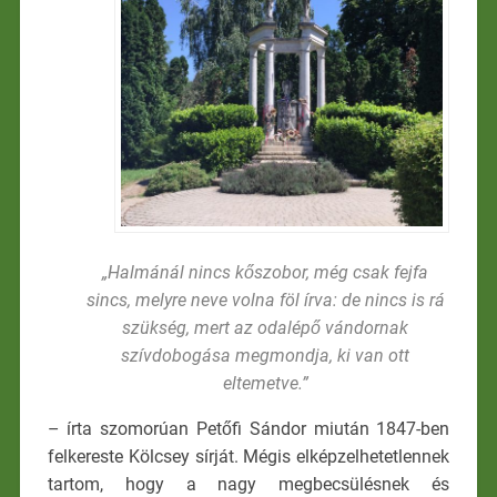
„Halmánál nincs kőszobor, még csak fejfa
sincs, melyre neve volna föl­ írva: de nincs is rá
szükség, mert az odalépő vándornak
szívdobogása megmond­ja, ki van ott
eltemetve.”
– írta szomorúan Petőfi Sándor miután 1847-ben
felkereste Kölcsey sírját. Mégis elképzelhetetlennek
tartom, hogy a nagy megbecsülésnek és