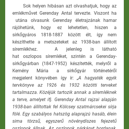
Sok helyen hibásan azt olvashatjuk, hogy az
emlékművet Gerenday Antal tervezte. Viszont ha
utána olvasunk Gerenday életrajzának hamar
rájöhetünk, hogy ez lehetetlen, hiszen a
sírkőgyáros 1818-1887 között élt, így nem
készíthette a metszeteket az 1938-ban állított
síremlékhez. A jelenleg is látható
hat oszlopos síremléket, szintén a Gerenday-
sírkőgyárban (1847-1952) készítették, melyről a
Kemény Mária a sírkőgyár történetéről
megjelent könyvében így ír:
„A hagyaték egyik
tervkönyve az 1926 és 1932 közötti terveket
tartalmazza. Közéjük tartozik annak a síremléknek
a terve, amelyet ifj. Gerenday Antal rajzai alapján
1938-ban állítottak fel Kölcsey szatmárcsekei sírja
fölé. Egy szabályos hatszög alaprajzú hasáb, élein
sima törzsű, egyszerű növénydíszes fejezetű
oszlopok állnak. Az oszlopok párkányt hordanak,