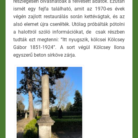
részlegesen olvashatóak a felvésett adatok. Ezután
ismét egy fejfa található, amit az 1970-es évek
végén zajlott restaurálás során kettévágtak, és az
alsó elemet újra cserélték. Utólag próbálták pótolni
a halottról szóló információkat, de csak részben
tudták ezt megtenni: “Itt nyugszik, kölcsei Kölcsey
Gábor 1851-1924”. A sort végül Kölcsey Ilona
egyszerű beton sírköve zárja.