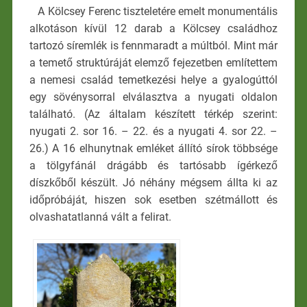
A Kölcsey Ferenc tiszteletére emelt monumentális
alkotáson kívül 12 darab a Kölcsey családhoz
tartozó síremlék is fennmaradt a múltból. Mint már
a temető struktúráját elemző fejezetben említettem
a nemesi család temetkezési helye a gyalogúttól
egy sövénysorral elválasztva a nyugati oldalon
található. (Az általam készített térkép szerint:
nyugati 2. sor 16. – 22. és a nyugati 4. sor 22. –
26.) A 16 elhunytnak emléket állító sírok többsége
a tölgyfánál drágább és tartósabb ígérkező
díszkőből készült. Jó néhány mégsem állta ki az
időpróbáját, hiszen sok esetben szétmállott és
olvashatatlanná vált a felirat.