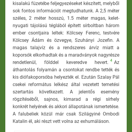
kisalakú füzetébe feljegyezéseket készített, melyből
sok fontos információt megtudhatunk. A 2,5 méter
széles, 2 méter hosszú, 1.5 méter magas, kelet-
nyugati tájolású téglából épített sírboltban három
ember csontjaira leltek: Kölcsey Ferenc, testvére
Kölcsey Ádám és özvegye, Szuhányi Jozefin. A
magas talajvíz és a rendszeres árvíz miatt a
koporsók elkorhadtak és a maradványok nagyrésze
4
rendetlenül, földdel keveredve hevert.
Az
áthantolás folyamán a csontokat rendbe tették és
kis diófakoporsóba helyezték el. Ezután Szalay Pál
csekei református lelkész által vezetett temetési
szertartás következett. A jelentős esemény
rögzítéséből, sajnos, kimarad a régi sírhely
konkrét helyének és akkori állapotának ismertetése.
A falubeliek közül már csak Szilágyiné Ombodi
Katalin él, aki részt vett volna az exhumáláson.