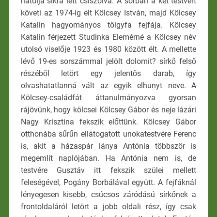
hátulja síkra lett csiszolva. A sorban a két testvért
követi az 1974-ig élt Kölcsey István, majd Kölcsey
Katalin hagyományos tölgyfa fejfája. Kölcsey
Katalin férjezett Studinka Elemérné a Kölcsey név
utolsó viselője 1923 és 1980 között élt. A mellette
lévő 19-es sorszámmal jelölt dolomit? sírkő felső
részéből letört egy jelentős darab, így
olvashatatlanná vált az egyik elhunyt neve. A
Kölcsey-családfát áttanulmányozva gyorsan
rájövünk, hogy kölcsei Kölcsey Gábor és neje lázári
Nagy Krisztina fekszik előttünk. Kölcsey Gábor
otthonába sűrűn ellátogatott unokatestvére Ferenc
is, akit a házaspár lánya Antónia többször is
megemlít naplójában. Ha Antónia nem is, de
testvére Gusztáv itt fekszik szülei mellett
feleségével, Pogány Borbálával együtt. A fejfáknál
lényegesen kisebb, csúcsos záródású sírkőnek a
frontoldaláról letört a jobb oldali rész, így csak