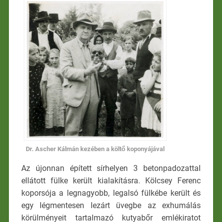
Dr. Ascher Kálmán kezében a költő koponyájával
Az újonnan épített sírhelyen 3 betonpadozat­tal
ellátott fülke került kialakításra. Kölcsey Ferenc
kopor­sója a legnagyobb, legalsó fülkébe került és
egy légmentesen lezárt üvegbe az exhumálás
körülményeit tartalmazó kutyabőr emlékiratot