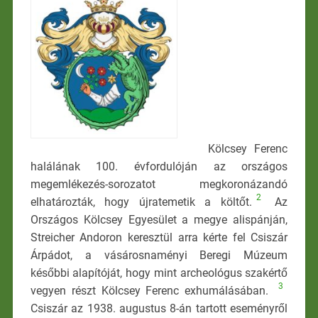
Kölcsey Ferenc
halálának 100. évfordulóján az országos
megemlékezés-sorozatot megkoronázandó
2
elhatározták, hogy újratemetik a költőt.
Az
Országos Kölcsey Egyesület a megye alispánján,
Streicher Andoron keresztül arra kérte fel Csi­szár
Árpádot, a vásárosnaményi Beregi Múzeum
későbbi alapítóját, hogy mint archeológus szakértő
3
vegyen részt Kölcsey Ferenc exhumálásában.
Csiszár az 1938. augustus 8-án tartott eseményről