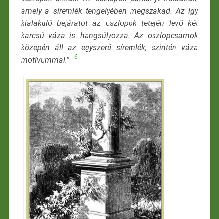
amely a síremlék tengelyében megszakad. Az így
kialakuló bejáratot az oszlopok tetején levő két
karcsú váza is hangsúlyozza. Az oszlopcsarnok
közepén áll az egyszerű síremlék, szintén váza
6
motívummal.”