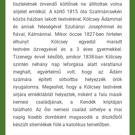
tiszteletnek örvendő költőnek ne állítottak volna
sírjelet emlékül. A költő 1815 óta Szatmárcsekén
közös házban lakott testvérével, Kölcsey Ádámmal
és annak feleségével Szuhányi Josephinnel és
fiával, Kálmánnal. Mikor öccse 1827-ben hirtelen
elhunyt Kölcsey egyedül maradt
testvére özvegyével és a 3 éves gyermekkel.
Tizenegy évvel később, amikor 1838-ban Kölcsey
szintén néhány nap leforgása alatt váratlanul
meghalt, egyértelmű volt, hogy az Ádám
számára épített sírboltba helyezzék örök
nyugalomra. Megeshet, hogy a Kölcsey testvérek
sírjára emléktáblát helyeztek, miként a falu másik
nemesi családjának, a Kendék kriptáján
található. Az ősi nemesi család sírhelye a mai
napig kisebb dombként magasodik a díszkőből
készült síremlékek fölé a katolikus temetőben.