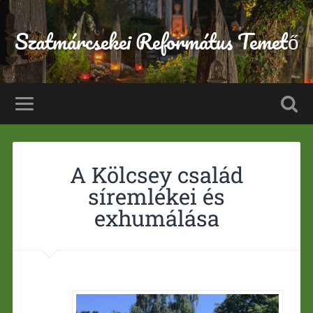
Szatmárcsekei Református Temető
A Kölcsey család
síremlékei és
exhumálása