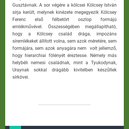
Gusztávnak. A sor végére a kölcsei Kölcsey István
sírja került, melynek kinézete megegyezik Kölcsey
Ferenc első félbetört oszlop formájú
emlékművével. Összességében megállapítható,
hogy a Kölcsey család drága, impozáns
síremlékeket állított volna, sem azok méretére, sem
formájára, sem azok anyagára nem volt jellemző,
hogy hierarchiai fölényét éreztesse. Némely más
helybéli nemesi családnak, mint a Tyukodynak,
Uraynak sokkal drágább kivitelben készűltek
sírkövei.