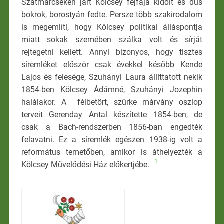
Szatmárcsekén járt Kölcsey fejfája kidőlt és dús
bokrok, borostyán fedte. Persze több szakirodalom
is megemlíti, hogy Kölcsey politikai álláspontja
miatt sokak szemében szálka volt és sírját
rejtegetni kellett. Annyi bizonyos, hogy tisztes
síremléket először csak évekkel később Kende
Lajos és felesége, Szuhányi Laura állíttatott nekik
1854-ben Kölcsey Ádámné, Szuhányi Jozephin
halálakor. A félbetört, szürke márvány oszlop
terveit Gerenday Antal készítette 1854-ben, de
csak a Bach-rendszerben 1856-ban engedték
felavatni. Ez a síremlék egészen 1938-ig volt a
református temetőben, amikor is áthelyezték a
1
Kölcsey Művelődési Ház előkertjébe.