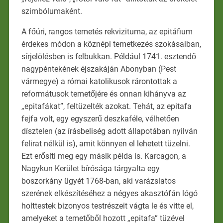
szimbólumaként.
A főúri, rangos temetés rekvizituma, az epitáfium
érdekes módon a köznépi temetkezés szokásaiban,
sírjelölésben is felbukkan. Például 1741. esztendő
nagypéntekének éjszakáján Abonyban (Pest
vármegye) a római katolikusok rárontottak a
reformátusok temetőjére és onnan kihányva az
„epitafákat”, feltüzelték azokat. Tehát, az epitafa
fejfa volt, egy egyszerű deszkaféle, vélhetően
dísztelen (az írásbeliség adott állapotában nyilván
felirat nélkül is), amit könnyen el lehetett tüzelni.
Ezt erősíti meg egy másik példa is. Karcagon, a
Nagykun Kerület bírósága tárgyalta egy
boszorkány ügyét 1768-ban, aki varázslatos
szerének elkészítéséhez a négyes akasztófán lógó
holttestek bizonyos testrészeit vágta le és vitte el,
amelyeket a temetőből hozott „epitafa” tüzével