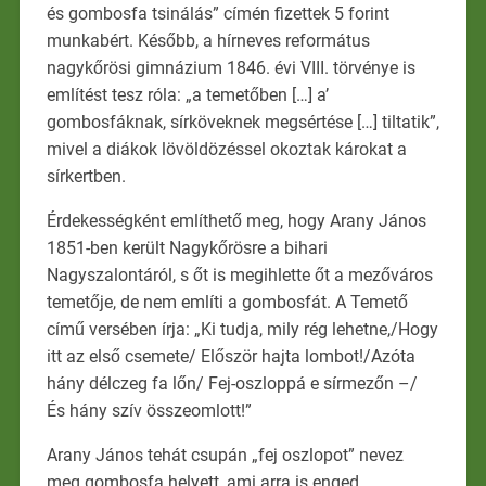
és gombosfa tsinálás” címén fizettek 5 forint
munkabért. Később, a hírneves református
nagykőrösi gimnázium 1846. évi VIII. törvénye is
említést tesz róla: „a temetőben […] a’
gombosfáknak, sírköveknek megsértése […] tiltatik”,
mivel a diákok lövöldözéssel okoztak károkat a
sírkertben.
Érdekességként említhető meg, hogy Arany János
1851-ben került Nagykőrösre a bihari
Nagyszalontáról, s őt is megihlette őt a mezőváros
temetője, de nem említi a gombosfát. A Temető
című versében írja: „Ki tudja, mily rég lehetne,/Hogy
itt az első csemete/ Először hajta lombot!/Azóta
hány délczeg fa lőn/ Fej-oszloppá e sírmezőn –/
És hány szív összeomlott!”
Arany János tehát csupán „fej oszlopot” nevez
meg gombosfa helyett, ami arra is enged