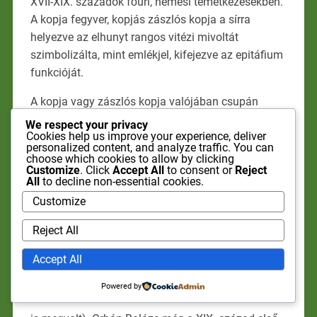
XVII-XIX. századok főúri, nemesi temetkezésekben.
A kopja fegyver, kopjás zászlós kopja a sírra
helyezve az elhunyt rangos vitézi mivoltát
szimbolizálta, mint emlékjel, kifejezve az epitáfium
funkcióját.
A kopja vagy zászlós kopja valójában csupán
másodlagos sírjelnek tekinthető, amit a temetést
We respect your privacy
Cookies help us improve your experience, deliver
követően rövid időn belül el is távolítottak a sírról a
personalized content, and analyze traffic. You can
Székelyföldön. Tehát, a fejfa eredeztetése nem a
choose which cookies to allow by clicking
Customize
. Click
Accept All
to consent or
Reject
kopjával, kopjafegyverrel, netán zászlóval hozható
All
to decline non-essential cookies.
összefüggésbe.
Customize
A kopjás, zászló temetés a vitézi temetkezés
Reject All
megnyilatkozása volt a székelység kultúrájában
(szükséges megemlíteni, hogy a római katolikus
Accept All
Atyha katolikus lakossága temetkezési
Powered by
szokásában