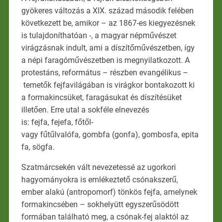
gyökeres változás a XIX. század második felében
következett be, amikor – az 1867-es kiegyezésnek
is tulajdoníthatóan -, a magyar népművészet
virágzásnak indult, ami a díszítőművészetben, így
a népi faragóművészetben is megnyilatkozott. A
protestáns, református – részben evangélikus –
temetők fejfavilágában is virágkor bontakozott ki
a formakincsüket, faragásukat és díszítésüket
illetően. Erre utal a sokféle elnevezés
is: fejfa, fejefa, főtől-
vagy fűtűlvalófa, gombfa (gonfa), gombosfa, epita
fa, sögfa.
Szatmárcsekén vált nevezetessé az ugorkori
hagyományokra is emlékeztető csónakszerű,
ember alakú (antropomorf) tönkös fejfa, amelynek
formakincsében – sokhelyütt egyszerűsödött
formában található meg, a csónak-fej alaktól az