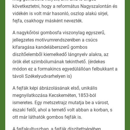
következtetni, hogy a református Nagyszalontán és
vidékén is volt már hasonló, oszlop alakú sírjel,
fejfa, csakhogy másként nevezték.
A nagykőrösi gombosfa viszonylag egyszerű,
jellegzetes motívumrendszerében a csúcs
kifaragása kandeláberszerű gombos
díszítőelemből kiemelkedő lángnyelv alakra, az
örök élet szimbólumának tekinthető. (érdekes
módon ez a formakincs egyedülállóan felbukkant a
távoli Székelyudvarhelyen is)
A fejfák képi ábrázolásának első, unikális
megnyilatkozása Kecskeméten, 1853-ból
ismeretes. Egy metszetrajz mutatja be a várost,
északi felől, ahol a temető volt abban a korban, s
ott már láthatók gombos fejfák is.
A fejfakultuszban, a fejfák díszítettségében