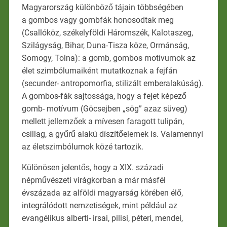
Magyarország különböző tájain többségében
a gombos vagy gombfák honosodtak meg
(Csallóköz, székelyföldi Háromszék, Kalotaszeg,
Szilágyság, Bihar, Duna-Tisza köze, Ormánság,
Somogy, Tolna): a gomb, gombos motívumok az
élet szimbólumaiként mutatkoznak a fejfán
(secunder- antropomorfia, stilizált emberalakúság).
A gombos-fák sajtossága, hogy a fejet képező
gomb- motívum (Göcsejben „sög” azaz süveg)
mellett jellemzőek a mívesen faragott tulipán,
csillag, a gyűrű alakú díszítőelemek is. Valamennyi
az életszimbólumok közé tartozik.
Különösen jelentős, hogy a XIX. századi
népművészeti virágkorban a már másfél
évszázada az alföldi magyarság körében élő,
integrálódott nemzetiségek, mint például az
evangélikus alberti- irsai, pilisi, péteri, mendei,