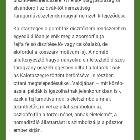
díszítő-elemrendszere. A Felső- Magyarországról
elvándorolt szlovák-tót nemzetiség
faragóművészetének magyar nemzeti kifejeződése.
Kalotaszegen a gombfák díszítőelem-rendszerében
egyedülállóan jelenik meg a zoomorfia (a
fejfa felső díszítése ló- vagy csikóalakú, de
előfordul a kosszarv motívum is). A nomád
állattenyésztő hagyományokra emlékeztető díszes
faragvány összefüggésben állhat a tatárok 1658-
as Kalotaszegre történt betörésével, s részben
ottani megtelepedésükkel. Valójában – mit közép-
ázsiai példák is igazolhatnak jelenkorunkban is -,
ezek a fejfamotívumok is életszimbólumnak
tekinthetők, mivel az állat-szimbólum az
oszlopfejfán a törzsi népet, annak életelemét, a
nomadizáló állattartást is szimbolizálja a pásztor
ember sírján.