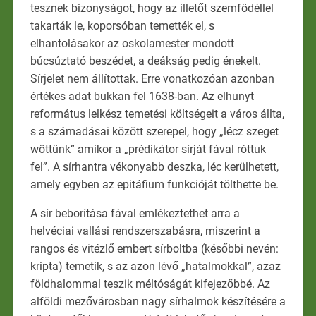
tesznek bizonyságot, hogy az illetőt szemfödéllel
takarták le, koporsóban temették el, s
elhantolásakor az oskolamester mondott
búcsúztató beszédet, a deákság pedig énekelt.
Sírjelet nem állítottak. Erre vonatkozóan azonban
értékes adat bukkan fel 1638-ban. Az elhunyt
református lelkész temetési költségeit a város állta,
s a számadásai között szerepel, hogy „lécz szeget
wöttünk” amikor a „prédikátor sírját fával róttuk
fel”. A sírhantra vékonyabb deszka, léc kerülhetett,
amely egyben az epitáfium funkcióját tölthette be.
A sír beborítása fával emlékeztethet arra a
helvéciai vallási rendszerszabásra, miszerint a
rangos és vitézlő embert sírboltba (későbbi nevén:
kripta) temetik, s az azon lévő „hatalmokkal”, azaz
földhalommal teszik méltóságát kifejezőbbé. Az
alföldi mezővárosban nagy sírhalmok készítésére a