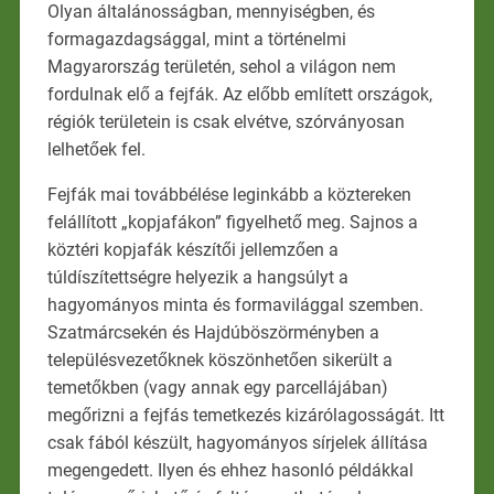
Olyan általánosságban, mennyiségben, és
formagazdagsággal, mint a történelmi
Magyarország területén, sehol a világon nem
fordulnak elő a fejfák. Az előbb említett országok,
régiók területein is csak elvétve, szórványosan
lelhetőek fel.
Fejfák mai továbbélése leginkább a köztereken
felállított „kopjafákon” figyelhető meg. Sajnos a
köztéri kopjafák készítői jellemzően a
túldíszítettségre helyezik a hangsúlyt a
hagyományos minta és formavilággal szemben.
Szatmárcsekén és Hajdúböszörményben a
településvezetőknek köszönhetően sikerült a
temetőkben (vagy annak egy parcellájában)
megőrizni a fejfás temetkezés kizárólagosságát. Itt
csak fából készült, hagyományos sírjelek állítása
megengedett. Ilyen és ehhez hasonló példákkal