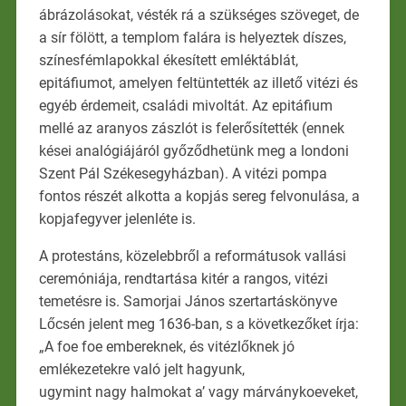
ábrázolásokat, vésték rá a szükséges szöveget, de
a sír fölött, a templom falára is helyeztek díszes,
színesfémlapokkal ékesített emléktáblát,
epitáfiumot, amelyen feltüntették az illető vitézi és
egyéb érdemeit, családi mivoltát. Az epitáfium
mellé az aranyos zászlót is felerősítették (ennek
kései analógiájáról győződhetünk meg a londoni
Szent Pál Székesegyházban). A vitézi pompa
fontos részét alkotta a kopjás sereg felvonulása, a
kopjafegyver jelenléte is.
A protestáns, közelebbről a reformátusok vallási
ceremóniája, rendtartása kitér a rangos, vitézi
temetésre is. Samorjai János szertartáskönyve
Lőcsén jelent meg 1636-ban, s a következőket írja:
„A foe foe embereknek, és vitézlőknek jó
emlékezetekre való jelt hagyunk,
ugymint nagy halmokat a’ vagy márványkoeveket,