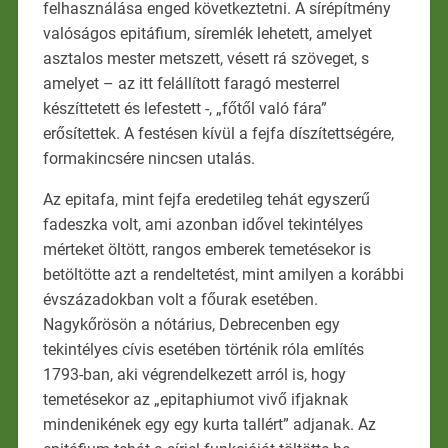
felhasználása enged következtetni. A sírépítmény
valóságos epitáfium, síremlék lehetett, amelyet
asztalos mester metszett, vésett rá szöveget, s
amelyet – az itt felállított faragó mesterrel
készíttetett és lefestett -, „főtől való fára”
erősítettek. A festésen kívül a fejfa díszítettségére,
formakincsére nincsen utalás.
Az epitafa, mint fejfa eredetileg tehát egyszerű
fadeszka volt, ami azonban idővel tekintélyes
mérteket öltött, rangos emberek temetésekor is
betöltötte azt a rendeltetést, mint amilyen a korábbi
évszázadokban volt a főurak esetében.
Nagykőrösön a nótárius, Debrecenben egy
tekintélyes cívis esetében történik róla említés
1793-ban, aki végrendelkezett arról is, hogy
temetésekor az „epitaphiumot vivő ifjaknak
mindenikének egy egy kurta tallért” adjanak. Az