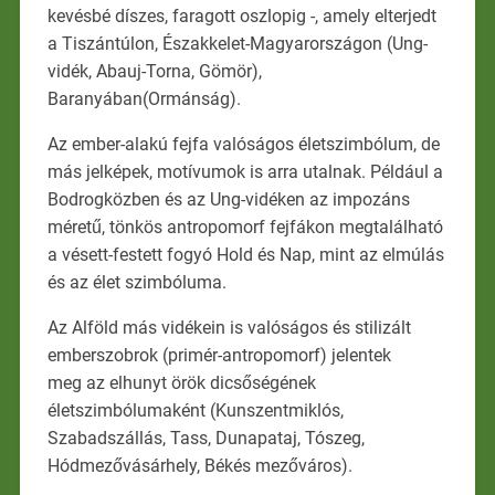
kevésbé díszes, faragott oszlopig -, amely elterjedt
a Tiszántúlon, Északkelet-Magyarországon (Ung-
vidék, Abauj-Torna, Gömör),
Baranyában(Ormánság).
Az ember-alakú fejfa valóságos életszimbólum, de
más jelképek, motívumok is arra utalnak. Például a
Bodrogközben és az Ung-vidéken az impozáns
méretű, tönkös antropomorf fejfákon megtalálható
a vésett-festett fogyó Hold és Nap, mint az elmúlás
és az élet szimbóluma.
Az Alföld más vidékein is valóságos és stilizált
emberszobrok (primér-antropomorf) jelentek
meg az elhunyt örök dicsőségének
életszimbólumaként (Kunszentmiklós,
Szabadszállás, Tass, Dunapataj, Tószeg,
Hódmezővásárhely, Békés mezőváros).