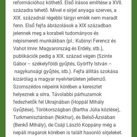
reformációhoz köthető. Első írásos említése a XVII.
századra tehető. Mivel e sírjel anyaga szerves, a
XIX. századnál régebbi tárgyi emlék nem maradt
fenn. Első fejfa ábrázolások a XIX században
jelennek meg a korabeli tudományos és
népismereti munkákban (pl.: Kubinyi Ferencz és
Vahot Imre: Magyarország és Erdély, stb.),
publikációk pedig a XIX. század végén (Szinte
Gábor – székelyföldi gyűjtés, Györffy István –
nagykunsági gyűjtés, stb.). Fejfa állítás szokása
kizárólag a magyar nyelvterületen jellemző.
Szomszédos népeink körében a keresztet
helyeznek a sírra. Távolabbi párhuzamok
fedezhetők fel Ukrajnában (Hoppál Mihály
Gyűjtése), Törökországban (Bartha Júlia közlése),
Turkmenisztánban (Nokhur), és Belső-Ázsiában
(Benkő Mihály), de Csáji László Koppány még a
nepáli magarok körében is talált hasonló sírjeleket.