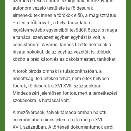
számos értékes adattal szolgálnak. A mezőváros
autonóm vezető testülete (a földesurak
elmenekültek innen a törökök elől), a magisztrátus
– élén a főbíróval -, a helyi társadalom
legrátermettebb egyéneiből tevődött össze, s maga
a tanácsi szervezett egyben egyházi is volt, a
consistorium. A városi tanács fizette nemcsak a
hivatalnokokat, de az egyház vezetőit is, többek
között a prédikátort és az oskolamestert, tanítókat.
A török birodalomnak is tulajdoníthatóan, a
hódoltsági területeken tehát, nem éltek helyben
főurak, földesurak a XVI-XVII. századokban.
Mindez azért jelentősen fontos, mert a temetkezési
szokásokra is hatással volt.
A mezővárosok, falvak társadalomban halotti
ceremóniában nincs jelen a fejfa még a XVI-
XVII. században. A történeti dokumentumok arról