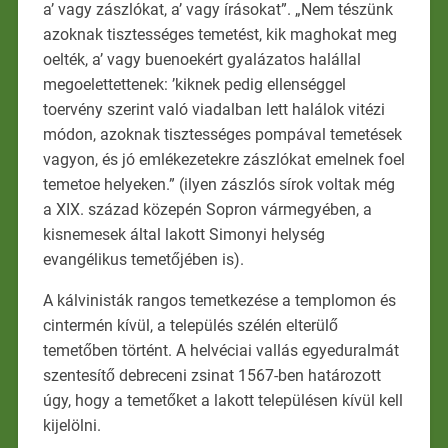
a’ vagy zászlókat, a’ vagy írásokat”. „Nem tészünk
azoknak tisztességes temetést, kik maghokat meg
oelték, a’ vagy buenoekért gyalázatos halállal
megoelettettenek: ’kiknek pedig ellenséggel
toervény szerint való viadalban lett halálok vitézi
módon, azoknak tisztességes pompával temetések
vagyon, és jó emlékezetekre zászlókat emelnek foel
temetoe helyeken.” (ilyen zászlós sírok voltak még
a XIX. század közepén Sopron vármegyében, a
kisnemesek által lakott Simonyi helység
evangélikus temetőjében is).
A kálvinisták rangos temetkezése a templomon és
cintermén kívül, a település szélén elterülő
temetőben történt. A helvéciai vallás egyeduralmát
szentesítő debreceni zsinat 1567-ben határozott
úgy, hogy a temetőket a lakott településen kívül kell
kijelölni.