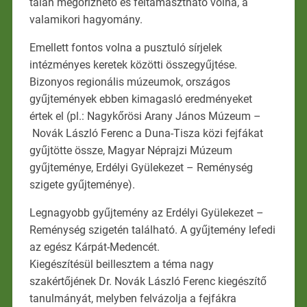
talán megőrizhető és feltámasztható volna, a
valamikori hagyomány.
Emellett fontos volna a pusztuló sírjelek
intézményes keretek közötti összegyűjtése.
Bizonyos regionális múzeumok, országos
gyűjtemények ebben kimagasló eredményeket
értek el (pl.: Nagykőrösi Arany János Múzeum –
Novák László Ferenc a Duna-Tisza közi fejfákat
gyűjtötte össze, Magyar Néprajzi Múzeum
gyűjteménye, Erdélyi Gyülekezet – Reménység
szigete gyűjteménye).
Legnagyobb gyűjtemény az Erdélyi Gyülekezet –
Reménység szigetén található. A gyűjtemény lefedi
az egész Kárpát-Medencét.
Kiegészítésül beillesztem a téma nagy
szakértőjének Dr. Novák László Ferenc kiegészítő
tanulmányát, melyben felvázolja a fejfákra