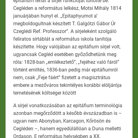
epitáfium tehát a sírjel funkcióját töltötte be.
Cegléden a református lelkész, Motsi Mihály 1814
januárjában hunyt el. „Epitaphyumot a’
megboldogultnak készített T. Galgótzi Gábor Úr
Czeglédi Ref. Professzor”. A sírjeleként szolgáló
feliratos sírtáblát a református iskola tanítója
készítette. Hogy valójában az epitáfium sírjel volt,
ugyancsak Cegléd esetében győződhetünk meg
róla: 1828-ban „emlékeztető”, „fejéhez való fáról”
történt említés, 1836-ban pedig már epitáfiumról
nem, csak „Feje fáért” fizetett a magisztrátus
embere a mezőváros tekintélyes korábbi elöljárója
temetésének költségei között
A sírjel vonatkozásában az epitáfium terminológia
azonban megőrződött a később évszázadban is –
ugyan nem Abonyban, Karcagon, Kőrösön és
Cegléden –, hanem egyedülállóan a Duna melletti
Ordason. E református helységben a XX.