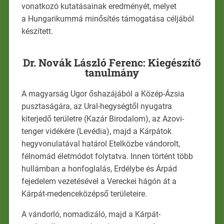
vonatkozó kutatásainak eredményét, melyet
a Hungarikummá minősítés támogatása céljából
készített.
Dr. Novák László Ferenc: Kiegészítő
tanulmány
A magyarság Ugor őshazájából a Közép-Ázsia
pusztaságára, az Ural-hegységtől nyugatra
kiterjedő területre (Kazár Birodalom), az Azovi-
tenger vidékére (Levédia), majd a Kárpátok
hegyvonulatával határol Etelközbe vándorolt,
félnomád életmódot folytatva. Innen történt több
hullámban a honfoglalás, Erdélybe és Árpád
fejedelem vezetésével a Vereckei hágón át a
Kárpát-medenceközépső területeire.
A vándorló, nomadizáló, majd a Kárpát-