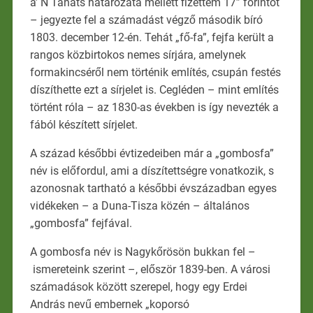
a’ N Tanáts határozata mellett fizettem 17” forintot
– jegyezte fel a számadást végző második bíró
1803. december 12-én. Tehát „fő-fa”, fejfa került a
rangos közbirtokos nemes sírjára, amelynek
formakincséről nem történik említés, csupán festés
díszíthette ezt a sírjelet is. Cegléden – mint említés
történt róla – az 1830-as években is így nevezték a
fából készített sírjelet.
A század későbbi évtizedeiben már a „gombosfa”
név is előfordul, ami a díszítettségre vonatkozik, s
azonosnak tartható a későbbi évszázadban egyes
vidékeken – a Duna-Tisza közén – általános
„gombosfa” fejfával.
A gombosfa név is Nagykőrösön bukkan fel –
ismereteink szerint –, először 1839-ben. A városi
számadások között szerepel, hogy egy Erdei
András nevű embernek „koporsó