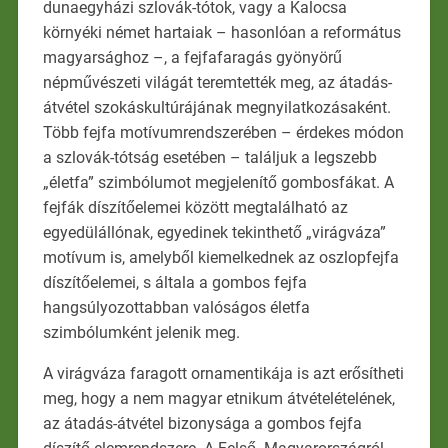
dunaegyházi szlovák-tótok, vagy a Kalocsa
környéki német hartaiak – hasonlóan a református
magyarsághoz –, a fejfafaragás gyönyörű
népművészeti világát teremtették meg, az átadás-
átvétel szokáskultúrájának megnyilatkozásaként.
Több fejfa motívumrendszerében – érdekes módon
a szlovák-tótság esetében – találjuk a legszebb
„életfa” szimbólumot megjelenítő gombosfákat. A
fejfák díszítőelemei között megtalálható az
egyedülállónak, egyedinek tekinthető „virágváza”
motívum is, amelyből kiemelkednek az oszlopfejfa
díszítőelemei, s általa a gombos fejfa
hangsúlyozottabban valóságos életfa
szimbólumként jelenik meg.
A virágváza faragott ornamentikája is azt erősítheti
meg, hogy a nem magyar etnikum átvételételének,
az átadás-átvétel bizonysága a gombos fejfa