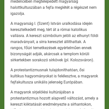
medencében megtelepedett magyarság
halottkultuszában a fejfa meglétét a régészet nem
igazolja.
A magyarság I. (Szent) István uralkodása idején
keresztelkedett meg, tért át a római katolikus
vallásra. A kereszt szimbólum jelöli az elhunyt földi
maradványait, a sírra keresztet állíthattak. A
rangos, főúri temetkezések egyértelműen ennek
bizonyságát adják, akárcsak a templom körüli
sírkertekben sorakozó sírkövek (pl. Kolozsváron).
A protestantizmusnak tulajdoníthatóan, ősi
kultikus hagyományokat is felélesztve, a magyarok
fejfakultusza unikális jelenség Európában.
A magyarok sírjelölési kultúrájában a
protestantizmus hozott alapvető változást, amely a
kereszt kiiktatását eredményezte a sírhantokon,