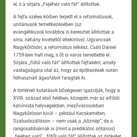
el, s a sírjára „Fejéhez való fát” állítottak.
A fejfa széles körben terjedt el a reformátusok,
unitáriusok temetkezésében (az
evangélikusok továbbra is keresztet állítottak a
sírra, néhány kivételtől eltekintve). Ugyancsak
Nagykőrösön, a református lelkész, Csáti Dániel
1759-ben halt meg, s őt is város temettette el.
Sírjára „fütül való fát” állítottak fejfaként, amely
vastagságára utal az, hogy az építkezések során
felhasznált ágasfából faragták ki.
A történeti kutatások bőségesen igazolják, hogy a
XVIII. század első felében, közepén már az alföldi
kálvinista helységekben, mezővárosokban
Nagykőrösön kívül – például Kecskeméten,
Szabadszálláson – nem csak a „köznép”, de a
rangosabbaknak is (mint a prédikátor, nótárius)
„fejéhez való”, „főtől való fát” állítottak az örökélet