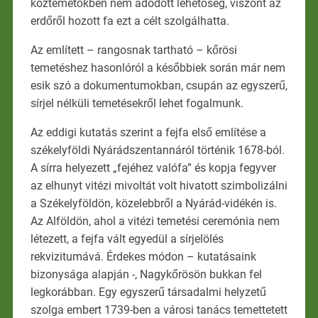
köztemetőkben nem adódott lehetőség, viszont az
erdőről hozott fa ezt a célt szolgálhatta.
Az említett – rangosnak tartható – kőrösi
temetéshez hasonlóról a későbbiek során már nem
esik szó a dokumentumokban, csupán az egyszerű,
sírjel nélküli temetésekről lehet fogalmunk.
Az eddigi kutatás szerint a fejfa első említése a
székelyföldi Nyárádszentannáról történik 1678-ból.
A sírra helyezett „fejéhez valófa” és kopja fegyver
az elhunyt vitézi mivoltát volt hivatott szimbolizálni
a Székelyföldön, közelebbről a Nyárád-vidékén is.
Az Alföldön, ahol a vitézi temetési ceremónia nem
létezett, a fejfa vált egyedül a sírjelölés
rekvizitumává. Érdekes módon – kutatásaink
bizonysága alapján -, Nagykőrösön bukkan fel
legkorábban. Egy egyszerű társadalmi helyzetű
szolga embert 1739-ben a városi tanács temettetett