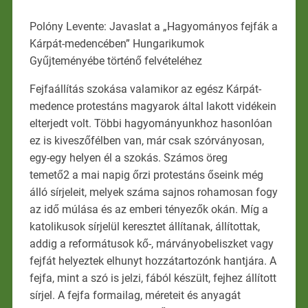
Polóny Levente: Javaslat a „Hagyományos fejfák a
Kárpát-medencében” Hungarikumok
Gyűjteményébe történő felvételéhez
Fejfaállítás szokása valamikor az egész Kárpát-
medence protestáns magyarok által lakott vidékein
elterjedt volt. Többi hagyományunkhoz hasonlóan
ez is kiveszőfélben van, már csak szórványosan,
egy-egy helyen él a szokás. Számos öreg
temető2 a mai napig őrzi protestáns őseink még
álló sírjeleit, melyek száma sajnos rohamosan fogy
az idő múlása és az emberi tényezők okán. Míg a
katolikusok sírjelül keresztet állítanak, állítottak,
addig a reformátusok kő-, márványobeliszket vagy
fejfát helyeztek elhunyt hozzátartozónk hantjára. A
fejfa, mint a szó is jelzi, fából készült, fejhez állított
sírjel. A fejfa formailag, méreteit és anyagát