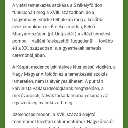
A vitézi temetkezés szokása a Székelyföldön
funkcionált még a XVIII. században, de a
hagyomány emléke felbukkan még a későbbi
évszázadokban is. Érdekes módon, Felső-
Magyarországon (pl. Ung-vidék) a vitézi temetési
pompa – vallási felekezettől függetlenül – tovább
élt a XX. században is, a gyermekek temetési
ceremóniájában.
A Kárpát-medence tekintélyes kiterjedésű vidékén, a
Nagy Magyar Alföldön ez a temetkezési szokás
ismeretlen, nem is érvényesülhetett. A puritán
kálvinista vallási ideológiának megfelelően, a
mezővárosok, falvak társadalmában csupán az
egyszerűség nyilatkozott meg.
Szerencsés módon, a XVII. század elejétől
fennmaradt levéltári dokumentumok Nagykőrösről