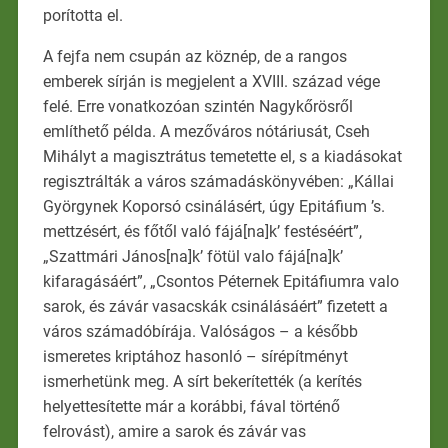
porította el.
A fejfa nem csupán az köznép, de a rangos
emberek sírján is megjelent a XVIII. század vége
felé. Erre vonatkozóan szintén Nagykőrösről
említhető példa. A mezőváros nótáriusát, Cseh
Mihályt a magisztrátus temetette el, s a kiadásokat
regisztrálták a város számadáskönyvében: „Kállai
Györgynek Koporsó csinálásért, úgy Epitáfium ’s.
mettzésért, és főtől való fájá[na]k’ festéséért”,
„Szattmári János[na]k’ fötül valo fájá[na]k’
kifaragásáért”, „Csontos Péternek Epitáfiumra valo
sarok, és závár vasacskák csinálásáért” fizetett a
város számadóbírája. Valóságos – a később
ismeretes kriptához hasonló – sírépítményt
ismerhetünk meg. A sírt bekerítették (a kerítés
helyettesítette már a korábbi, fával történő
felrovást), amire a sarok és závár vas