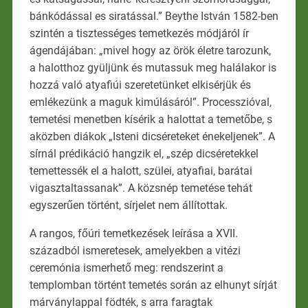
bánkódással es siratással.” Beythe István 1582-ben
szintén a tisztességes temetkezés módjáról ír
ágendájában: „mivel hogy az örök életre tarozunk,
a halotthoz gyüljünk és mutassuk meg halálakor is
hozzá való atyafiúi szeretetünket elkisérjük és
emlékezünk a maguk kimúlásáról”. Processzióval,
temetési menetben kísérik a halottat a temetőbe, s
aközben diákok „Isteni dicséreteket énekeljenek”. A
sírnál prédikáció hangzik el, „szép dicséretekkel
temettessék el a halott, szülei, atyafiai, barátai
vigasztaltassanak”. A közsnép temetése tehát
egyszerűen történt, sírjelet nem állítottak.
A rangos, főúri temetkezések leírása a XVII.
századból ismeretesek, amelyekben a vitézi
ceremónia ismerhető meg: rendszerint a
templomban történt temetés során az elhunyt sírját
márványlappal födték, s arra faragtak