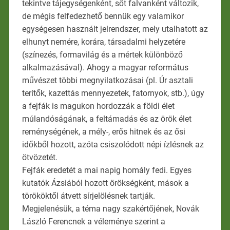
tekintve tájegységenként, sőt falvanként változik,
de mégis felfedezhető bennük egy valamikor
egységesen használt jelrendszer, mely utalhatott az
elhunyt nemére, korára, társadalmi helyzetére
(színezés, formavilág és a mértek különböző
alkalmazásával). Ahogy a magyar református
művészet többi megnyilatkozásai (pl. Úr asztali
terítők, kazettás mennyezetek, fatornyok, stb.), úgy
a fejfák is magukon hordozzák a földi élet
múlandóságának, a feltámadás és az örök élet
reménységének, a mély-, erős hitnek és az ősi
időkből hozott, azóta csiszolódott népi ízlésnek az
ötvözetét.
Fejfák eredetét a mai napig homály fedi. Egyes
kutatók Ázsiából hozott örökségként, mások a
törököktől átvett sírjelölésnek tartják.
Megjelenésük, a téma nagy szakértőjének, Novák
László Ferencnek a véleménye szerint a