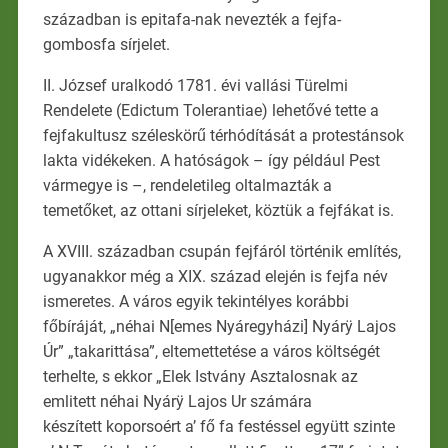
században is epitafa-nak nevezték a fejfa-
gombosfa sírjelet.
II. József uralkodó 1781. évi vallási Türelmi
Rendelete (Edictum Tolerantiae) lehetővé tette a
fejfakultusz széleskörű térhódítását a protestánsok
lakta vidékeken. A hatóságok – így például Pest
vármegye is –, rendeletileg oltalmazták a
temetőket, az ottani sírjeleket, köztük a fejfákat is.
A XVIII. században csupán fejfáról történik említés,
ugyanakkor még a XIX. század elején is fejfa név
ismeretes. A város egyik tekintélyes korábbi
főbíráját, „néhai N[emes Nyáregyházi] Nyárÿ Lajos
Úr” „takarittása”, eltemettetése a város költségét
terhelte, s ekkor „Elek Istvány Asztalosnak az
emlitett néhai Nyárÿ Lajos Ur számára
készített koporsoért a’ fő fa festéssel együtt szinte