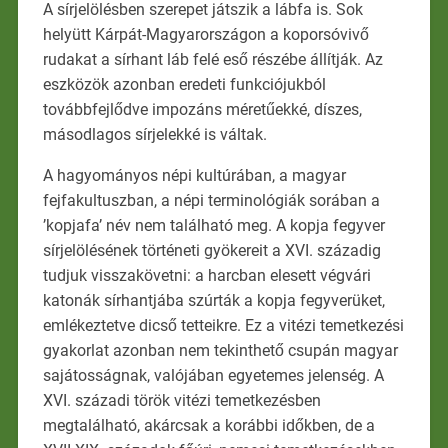
A sírjelölésben szerepet játszik a lábfa is. Sok
helyütt Kárpát-Magyarországon a koporsóvivő
rudakat a sírhant láb felé eső részébe állítják. Az
eszközök azonban eredeti funkciójukból
továbbfejlődve impozáns méretűekké, díszes,
másodlagos sírjelekké is váltak.
A hagyományos népi kultúrában, a magyar
fejfakultuszban, a népi terminológiák sorában a
’kopjafa’ név nem található meg. A kopja fegyver
sírjelölésének történeti gyökereit a XVI. századig
tudjuk visszakövetni: a harcban elesett végvári
katonák sírhantjába szúrták a kopja fegyverüket,
emlékeztetve dicső tetteikre. Ez a vitézi temetkezési
gyakorlat azonban nem tekinthető csupán magyar
sajátosságnak, valójában egyetemes jelenség. A
XVI. századi török vitézi temetkezésben
megtalálható, akárcsak a korábbi időkben, de a