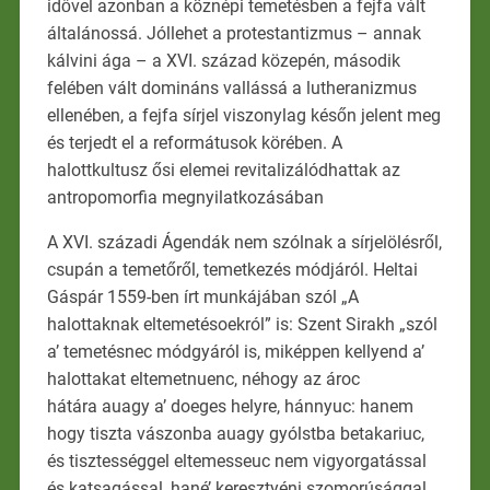
idővel azonban a köznépi temetésben a fejfa vált
általánossá. Jóllehet a protestantizmus – annak
kálvini ága – a XVI. század közepén, második
felében vált domináns vallássá a lutheranizmus
ellenében, a fejfa sírjel viszonylag későn jelent meg
és terjedt el a reformátusok körében. A
halottkultusz ősi elemei revitalizálódhattak az
antropomorfia megnyilatkozásában
A XVI. századi Ágendák nem szólnak a sírjelölésről,
csupán a temetőről, temetkezés módjáról. Heltai
Gáspár 1559-ben írt munkájában szól „A
halottaknak eltemetésoekról” is: Szent Sirakh „szól
a’ temetésnec módgyáról is, miképpen kellyend a’
halottakat eltemetnuenc, néhogy az ároc
hátára auagy a’ doeges helyre, hánnyuc: hanem
hogy tiszta vászonba auagy gyólstba betakariuc,
és tisztességgel eltemesseuc nem vigyorgatással
és katsagással, hané’ keresztyéni szomorúsággal,