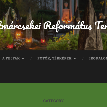
tmárcsekei Református Te
A FEJFÁK
FOTÓK, TÉRKÉPEK
IRODALO
CATEGORY