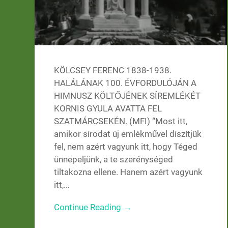
KÖLCSEY FERENC 1838-1938.
HALÁLÁNAK 100. ÉVFORDULÓJÁN A
HIMNUSZ KÖLTŐJÉNEK SÍREMLÉKÉT
KORNIS GYULA AVATTA FEL
SZATMÁRCSEKÉN. (MFI) “Most itt,
amikor sírodat új emlékművel díszítjük
fel, nem azért vagyunk itt, hogy Téged
ünnepeljünk, a te szerénységed
tiltakozna ellene. Hanem azért vagyunk
itt,…
Continue Reading →