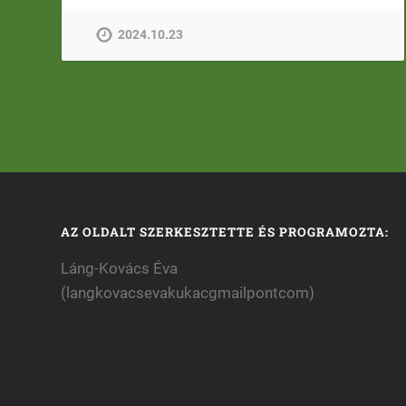
2024.10.23
AZ OLDALT SZERKESZTETTE ÉS PROGRAMOZTA:
Láng-Kovács Éva
(langkovacsevakukacgmailpontcom)