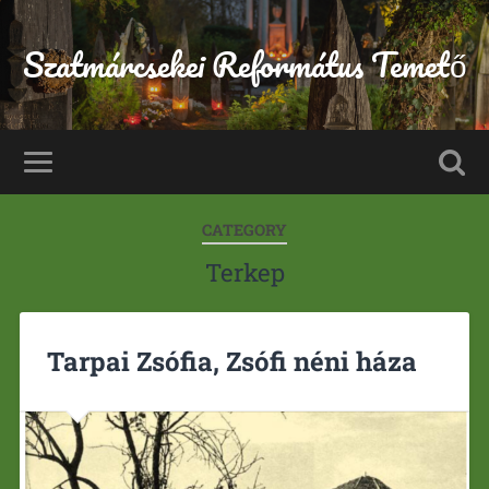
Szatmárcsekei Református Temető
CATEGORY
Terkep
Tarpai Zsófia, Zsófi néni háza