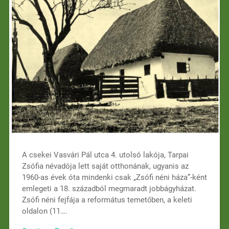
A csekei Vasvári Pál utca 4. utolsó lakója, Tarpai
Zsófia névadója lett saját otthonának, ugyanis az
1960-as évek óta mindenki csak „Zsófi néni háza”-ként
emlegeti a 18. századból megmaradt jobbágyházat.
Zsófi néni fejfája a református temetőben, a keleti
oldalon (11….