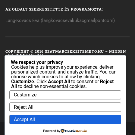
AZ OLDALT SZERKESZTETTE ÉS PROGRAMOZTA:
Láng-Kovács Éva (langkovacsevakukacgmailpontcom)
COPYRIGHT © 2016 SZATMARCSEKEITEMETO.HU – MINDEN
JOG FENNTARTVA!
We respect your privacy
A honlap tulajdonosa fenntart minden, a honlap bármely
Cookies help us improve your experience, deliver
personalized content, and analyze traffic. You can
részének bármilyen módszerrel, technikával történő
choose which cookies to allow by clicking
másolásával és terjesztésével kapcsolatos jogot.
Customize
. Click
Accept All
to consent or
Reject
All
to decline non-essential cookies.
A honlapon található információk sem az egész, sem pedig
Customize
részei nem publikálhatók és nem terjeszthetők a
szatmarcsekeitemeto.hu tulajdonosának előzetes írásos
Reject All
engedélye nélkül.
Accept All
Powered by
© 2026
SZATMÁRCSEKEI REFORMÁTUS TEMETŐ
UP ↑