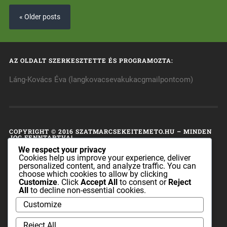
« Older posts
AZ OLDALT SZERKESZTETTE ÉS PROGRAMOZTA:
Láng-Kovács Éva (langkovacsevakukacgmailpontcom)
COPYRIGHT © 2016 SZATMARCSEKEITEMETO.HU – MINDEN
JOG FENNTARTVA!
We respect your privacy
A honlap tulajdonosa fenntart minden, a honlap bármely
Cookies help us improve your experience, deliver
personalized content, and analyze traffic. You can
részének bármilyen módszerrel, technikával történő
choose which cookies to allow by clicking
másolásával és terjesztésével kapcsolatos jogot.
Customize
. Click
Accept All
to consent or
Reject
All
to decline non-essential cookies.
A honlapon található információk sem az egész, sem pedig
Customize
részei nem publikálhatók és nem terjeszthetők a
szatmarcsekeitemeto.hu tulajdonosának előzetes írásos
Reject All