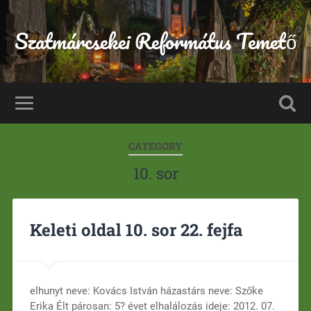
Szatmárcsekei Református Temető
CATEGORY
10. sor
Keleti oldal 10. sor 22. fejfa
elhunyt neve: Kovács István házastárs neve: Szőke
Erika Élt párosan: 5? évet elhalálozás ideje: 2012. 07.