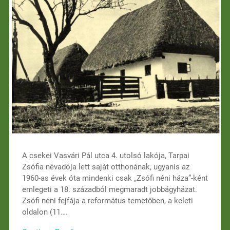
A csekei Vasvári Pál utca 4. utolsó lakója, Tarpai
Zsófia névadója lett saját otthonának, ugyanis az
1960-as évek óta mindenki csak „Zsófi néni háza”-ként
emlegeti a 18. századból megmaradt jobbágyházat.
Zsófi néni fejfája a református temetőben, a keleti
oldalon (11….