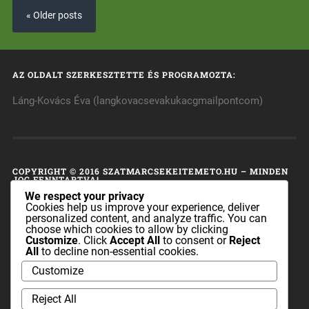
« Older posts
AZ OLDALT SZERKESZTETTE ÉS PROGRAMOZTA:
Láng-Kovács Éva (langkovacsevakukacgmailpontcom)
COPYRIGHT © 2016 SZATMARCSEKEITEMETO.HU – MINDEN
JOG FENNTARTVA!
We respect your privacy
A honlap tulajdonosa fenntart minden, a honlap bármely
Cookies help us improve your experience, deliver
personalized content, and analyze traffic. You can
részének bármilyen módszerrel, technikával történő
choose which cookies to allow by clicking
másolásával és terjesztésével kapcsolatos jogot.
Customize
. Click
Accept All
to consent or
Reject
All
to decline non-essential cookies.
A honlapon található információk sem az egész, sem pedig
Customize
részei nem publikálhatók és nem terjeszthetők a
szatmarcsekeitemeto.hu tulajdonosának előzetes írásos
Reject All
engedélye nélkül.