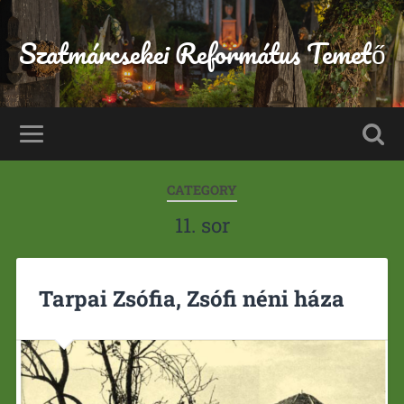
Szatmárcsekei Református Temető
CATEGORY
11. sor
Tarpai Zsófia, Zsófi néni háza