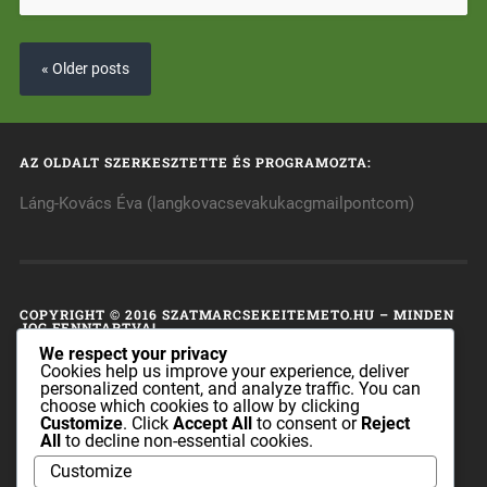
« Older posts
AZ OLDALT SZERKESZTETTE ÉS PROGRAMOZTA:
Láng-Kovács Éva (langkovacsevakukacgmailpontcom)
COPYRIGHT © 2016 SZATMARCSEKEITEMETO.HU – MINDEN
JOG FENNTARTVA!
We respect your privacy
A honlap tulajdonosa fenntart minden, a honlap bármely
Cookies help us improve your experience, deliver
personalized content, and analyze traffic. You can
részének bármilyen módszerrel, technikával történő
choose which cookies to allow by clicking
másolásával és terjesztésével kapcsolatos jogot.
Customize
. Click
Accept All
to consent or
Reject
All
to decline non-essential cookies.
A honlapon található információk sem az egész, sem pedig
Customize
részei nem publikálhatók és nem terjeszthetők a