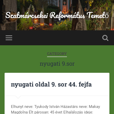
Szatmárcsekei Református Temető
CATEGORY
nyugati 9.sor
nyugati oldal 9. sor 44. fejfa
Elhunyt neve: Tyukody István Házastárs neve: Makay
Magdolna Élt párosan: 45 évet Elhalálozás ideje: