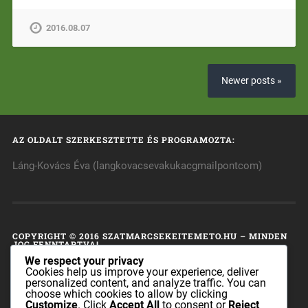
2016.08.07
Newer posts »
AZ OLDALT SZERKESZTETTE ÉS PROGRAMOZTA:
Láng-Kovács Éva (langkovacsevakukacgmailpontcom)
COPYRIGHT © 2016 SZATMARCSEKEITEMETO.HU – MINDEN
JOG FENNTARTVA!
We respect your privacy
A honlap tulajdonosa fenntart minden, a honlap bármely
Cookies help us improve your experience, deliver
personalized content, and analyze traffic. You can
részének bármilyen módszerrel, technikával történő
choose which cookies to allow by clicking
másolásával és terjesztésével kapcsolatos jogot.
Customize
. Click
Accept All
to consent or
Reject