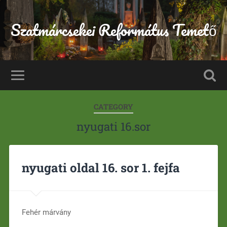
Szatmárcsekei Református Temető
CATEGORY
nyugati 16.sor
nyugati oldal 16. sor 1. fejfa
Fehér márvány