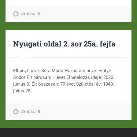
2016.04.15
Nyugati oldal 2. sor 25a. fejfa
Elhunyt neve: Séra Mária Házastárs neve: Pintye
Andor Élt párosan: – évet Elhalálozás ideje: 2020.
június 9. Élt összesen: 79 évet Születési év: 1940.
július 28.
2016.04.15