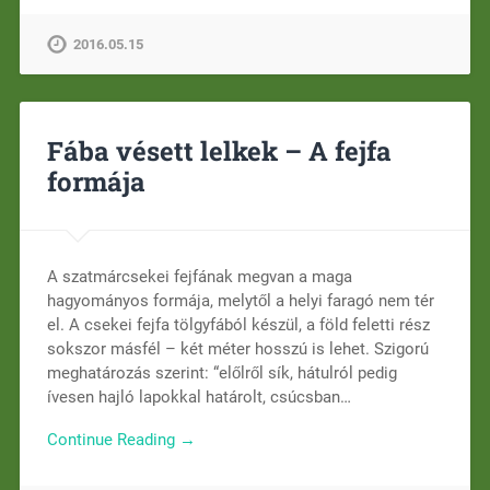
2016.05.15
Fába vésett lelkek – A fejfa
formája
A szatmárcsekei fejfának megvan a maga
hagyományos formája, melytől a helyi faragó nem tér
el. A csekei fejfa tölgyfából készül, a föld feletti rész
sokszor másfél – két méter hosszú is lehet. Szigorú
meghatározás szerint: “előlről sík, hátulról pedig
ívesen hajló lapokkal határolt, csúcsban…
Continue Reading →