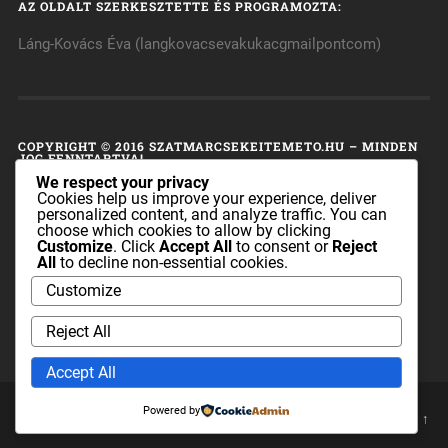
AZ OLDALT SZERKESZTETTE ÉS PROGRAMOZTA:
Láng-Kovács Éva (langkovacsevakukacgmailpontcom)
COPYRIGHT © 2016 SZATMARCSEKEITEMETO.HU – MINDEN
JOG FENNTARTVA!
We respect your privacy
A honlap tulajdonosa fenntart minden, a honlap bármely
Cookies help us improve your experience, deliver
personalized content, and analyze traffic. You can
részének bármilyen módszerrel, technikával történő
choose which cookies to allow by clicking
másolásával és terjesztésével kapcsolatos jogot.
Customize
. Click
Accept All
to consent or
Reject
All
to decline non-essential cookies.
A honlapon található információk sem az egész, sem pedig
Customize
részei nem publikálhatók és nem terjeszthetők a
szatmarcsekeitemeto.hu tulajdonosának előzetes írásos
Reject All
engedélye nélkül.
Accept All
Powered by
© 2026
SZATMÁRCSEKEI REFORMÁTUS TEMETŐ
UP ↑