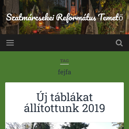
Szatmárcsekei Református Temető
TAG
fejfa
Új táblákat
állítottunk 2019