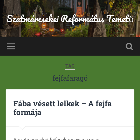
Szatmárcsekei Református Temető
TAG
fejfafaragó
Fába vésett lelkek – A fejfa
formája
A szatmárcsekei fejfának megvan a maga