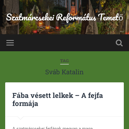
Szatmárcsekei Református Temető
TAG
Sváb Katalin
Fába vésett lelkek – A fejfa
formája
A szatmárcsekei fejfának megvan a maga