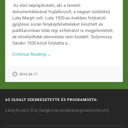
Az első néprajzkutató, aki a temető
dokumentálásával foglalkozott, a nagyari születésű
Luby Margit volt. Luby 1920-as években folytatott
gyűjtései során fényképfelvételeket készített és
publikációiban több régi sírfeliratot is megjelentetett,
de elmélyültebb elemzésbe nem kezdett. Solymossy
Sándor 1930 körül folytatta a…
Continue Reading →
2016.04.17
AZ OLDALT SZERKESZTETTE ÉS PROGRAMOZTA:
Láng-Kovács Éva (langkovacsevakukacgmailpontcom)