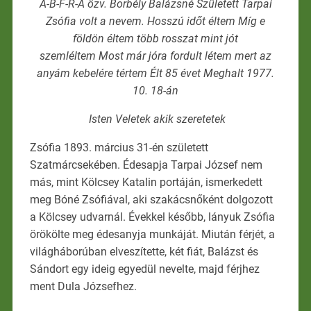
A-B-F-R-A özv. Borbély Balázsné Született Tarpai
Zsófia volt a nevem. Hosszú időt éltem Míg e
földön éltem több rosszat mint jót
szemléltem Most már jóra fordult létem mert az
anyám kebelére tértem Élt 85 évet Meghalt 1977.
10. 18-án
Isten Veletek akik szeretetek
Zsófia 1893. március 31-én született
Szatmárcsekében. Édesapja Tarpai József nem
más, mint Kölcsey Katalin portáján, ismerkedett
meg Bóné Zsófiával, aki szakácsnőként dolgozott
a Kölcsey udvarnál. Évekkel később, lányuk Zsófia
örökölte meg édesanyja munkáját. Miután férjét, a
világháborúban elveszítette, két fiát, Balázst és
Sándort egy ideig egyedül nevelte, majd férjhez
ment Dula Józsefhez.