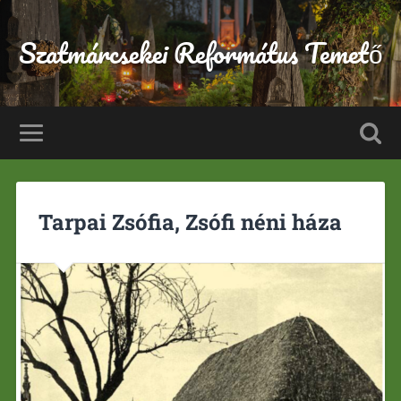
Szatmárcsekei Református Temető
Tarpai Zsófia, Zsófi néni háza