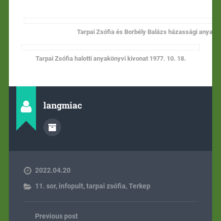
Tarpai Zsófia és Borbély Balázs házassági anyaköny
Tarpai Zsófia halotti anyakönyvi kivonat 1977. 10. 18.
langmiac
2022.04.20
11. sor
,
infopult
,
tarpai zsófia
,
Terkep
Previous post