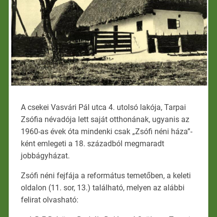
A csekei Vasvári Pál utca 4. utolsó lakója, Tarpai
Zsófia névadója lett saját otthonának, ugyanis az
1960-as évek óta mindenki csak „Zsófi néni háza”-
ként emlegeti a 18. századból megmaradt
jobbágyházat.
Zsófi néni fejfája a református temetőben, a keleti
oldalon (11. sor, 13.) található, melyen az alábbi
felirat olvasható: