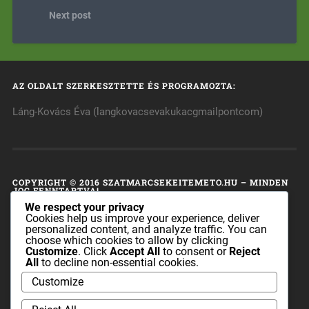
Next post
AZ OLDALT SZERKESZTETTE ÉS PROGRAMOZTA:
Láng-Kovács Éva (langkovacsevakukacgmailpontcom)
COPYRIGHT © 2016 SZATMARCSEKEITEMETO.HU – MINDEN
JOG FENNTARTVA!
We respect your privacy
A honlap tulajdonosa fenntart minden, a honlap bármely
Cookies help us improve your experience, deliver
personalized content, and analyze traffic. You can
részének bármilyen módszerrel, technikával történő
choose which cookies to allow by clicking
másolásával és terjesztésével kapcsolatos jogot.
Customize
. Click
Accept All
to consent or
Reject
All
to decline non-essential cookies.
A honlapon található információk sem az egész, sem pedig
Customize
részei nem publikálhatók és nem terjeszthetők a
szatmarcsekeitemeto.hu tulajdonosának előzetes írásos