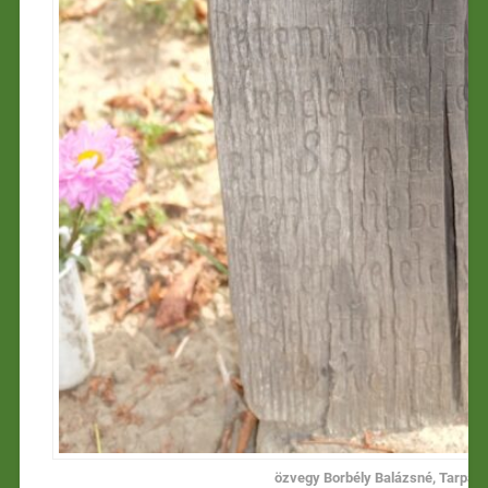
özvegy Borbély Balázsné, Tarpai Z