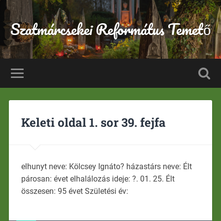
Szatmárcsekei Református Temető
Keleti oldal 1. sor 39. fejfa
elhunyt neve: Kölcsey Ignáto? házastárs neve: Élt
párosan: évet elhalálozás ideje: ?. 01. 25. Élt
összesen: 95 évet Születési év: