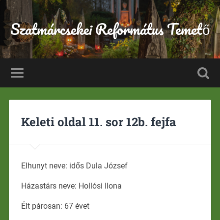
Szatmárcsekei Református Temető
Keleti oldal 11. sor 12b. fejfa
Elhunyt neve: idős Dula József
Házastárs neve: Hollósi Ilona
Élt párosan: 67 évet