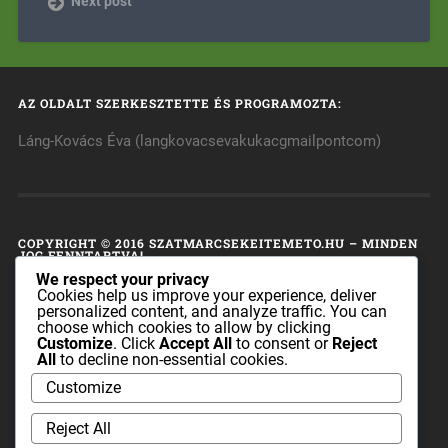
Next post
AZ OLDALT SZERKESZTETTE ÉS PROGRAMOZTA:
Láng-Kovács Éva (langkovacsevakukacgmailpontcom)
COPYRIGHT © 2016 SZATMARCSEKEITEMETO.HU – MINDEN
JOG FENNTARTVA!
We respect your privacy
A honlap tulajdonosa fenntart minden, a honlap bármely
Cookies help us improve your experience, deliver
personalized content, and analyze traffic. You can
részének bármilyen módszerrel, technikával történő
choose which cookies to allow by clicking
másolásával és terjesztésével kapcsolatos jogot.
Customize
. Click
Accept All
to consent or
Reject
All
to decline non-essential cookies.
A honlapon található információk sem az egész, sem pedig
Customize
részei nem publikálhatók és nem terjeszthetők a
szatmarcsekeitemeto.hu tulajdonosának előzetes írásos
Reject All
engedélye nélkül.