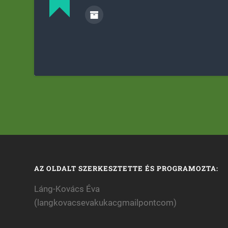
AZ OLDALT SZERKESZTETTE ÉS PROGRAMOZTA:
Láng-Kovács Éva
(langkovacsevakukacgmailpontcom)