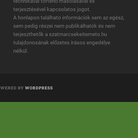
technikával történő másolásával és
terjesztésével kapcsolatos jogot.
A honlapon található információk sem az egész,
sem pedig részei nem publikálhatók és nem
terjeszthetők a szatmarcsekeitemeto.hu
tulajdonosának előzetes írásos engedélye
nélkül.
OWERED BY
WORDPRESS