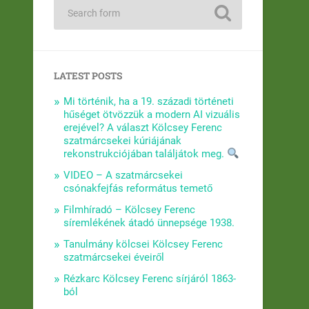
LATEST POSTS
Mi történik, ha a 19. századi történeti
hűséget ötvözzük a modern AI vizuális
erejével? A választ Kölcsey Ferenc
szatmárcsekei kúriájának
rekonstrukciójában találjátok meg.
VIDEO – A szatmárcsekei
csónakfejfás református temető
Filmhíradó – Kölcsey Ferenc
síremlékének átadó ünnepsége 1938.
Tanulmány kölcsei Kölcsey Ferenc
szatmárcsekei éveiről
Rézkarc Kölcsey Ferenc sírjáról 1863-
ból