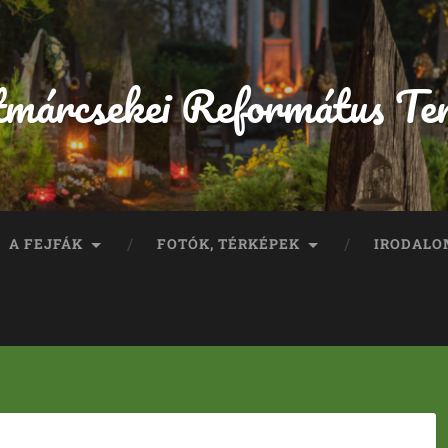
tmárcsekei Református Te
A FEJFÁK
FOTÓK, TÉRKÉPEK
IRODALO