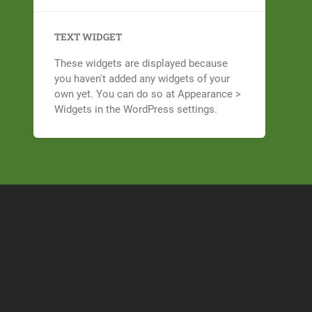
TEXT WIDGET
These widgets are displayed because
you haven't added any widgets of your
own yet. You can do so at Appearance >
Widgets in the WordPress settings.