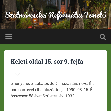
Szatmárcsekei Református Temető
Keleti oldal 15. sor 9. fejfa
elhunyt neve: Lakatos Jolán házastárs neve: Élt
párosan: évet elhalálozás ideje: 1990. 03. 15. Élt
összesen: 58 évet Születési év: 1932