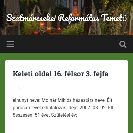
Szatmárcsekei Református Temető
Keleti oldal 16. félsor 3. fejfa
elhunyt neve: Molnár Miklós házastárs neve: Élt
párosan: évet elhalálozás ideje: 2007. 08. 02. Élt
összesen: 51 évet Születési év: