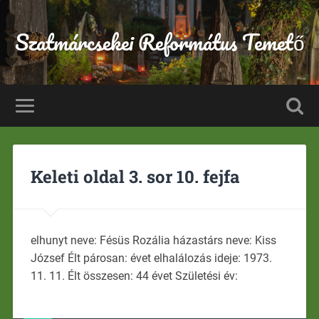
Szatmárcsekei Református Temető
Keleti oldal 3. sor 10. fejfa
elhunyt neve: Fésüs Rozália házastárs neve: Kiss
József Élt párosan: évet elhalálozás ideje: 1973.
11. 11. Élt összesen: 44 évet Születési év: