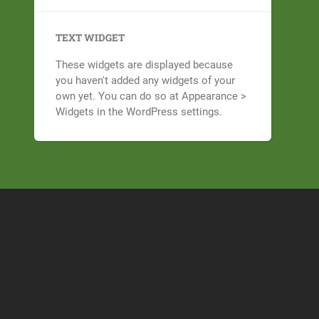
TEXT WIDGET
These widgets are displayed because
you haven't added any widgets of your
own yet. You can do so at Appearance >
Widgets in the WordPress settings.