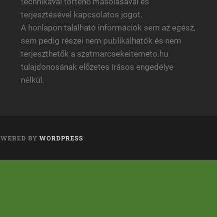
technikával történő másolásával és
terjesztésével kapcsolatos jogot.
A honlapon található információk sem az egész,
sem pedig részei nem publikálhatók és nem
terjeszthetők a szatmarcsekeitemeto.hu
tulajdonosának előzetes írásos engedélye
nélkül.
OWERED BY
WORDPRESS