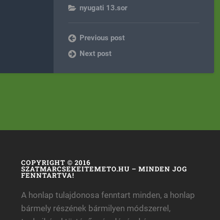
nyugati 13.sor
Previous post
Next post
COPYRIGHT © 2016
SZATMARCSEKEITEMETO.HU – MINDEN JOG
FENNTARTVA!
A honlap tulajdonosa fenntart minden, a honlap
bármely részének bármilyen módszerrel,