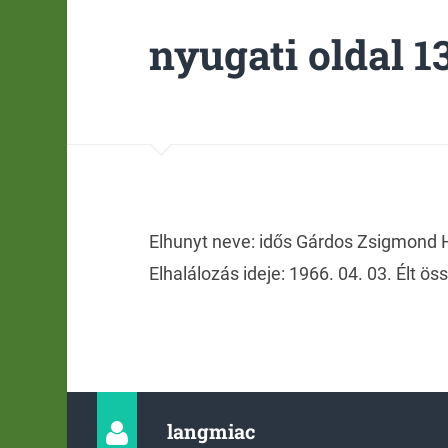
nyugati oldal 13
Elhunyt neve: idős Gárdos Zsigmond H
Elhalálozás ideje: 1966. 04. 03. Élt ös
langmiac