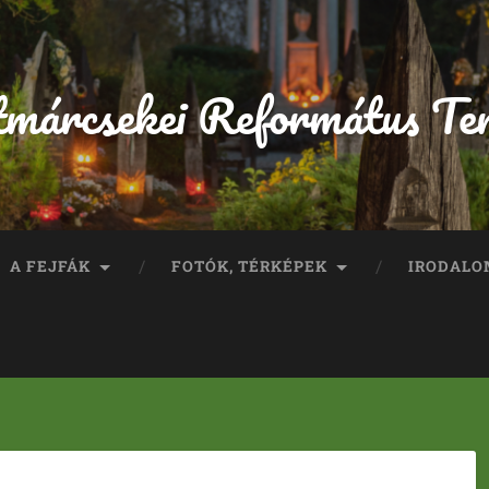
tmárcsekei Református Te
A FEJFÁK
FOTÓK, TÉRKÉPEK
IRODALO