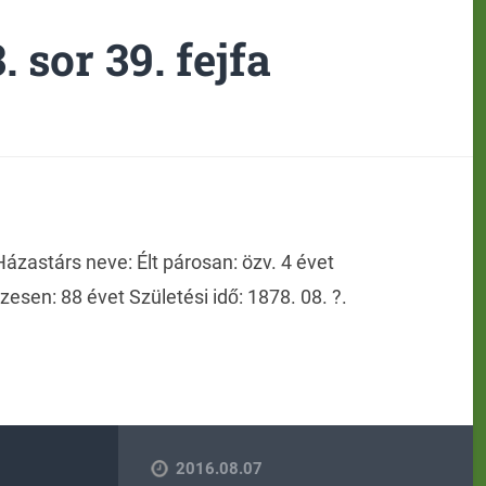
. sor 39. fejfa
ázastárs neve: Élt párosan: özv. 4 évet
szesen: 88 évet Születési idő: 1878. 08. ?.
2016.08.07