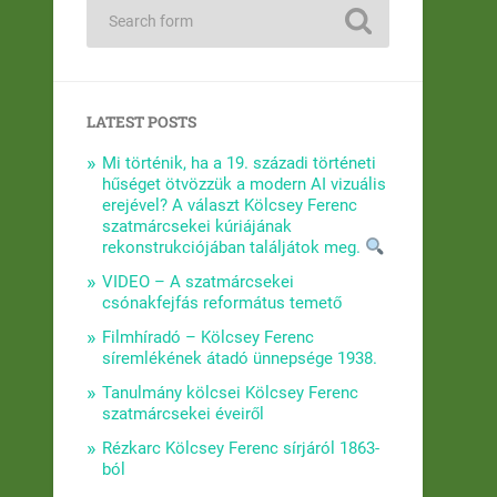
LATEST POSTS
Mi történik, ha a 19. századi történeti
hűséget ötvözzük a modern AI vizuális
erejével? A választ Kölcsey Ferenc
szatmárcsekei kúriájának
rekonstrukciójában találjátok meg.
VIDEO – A szatmárcsekei
csónakfejfás református temető
Filmhíradó – Kölcsey Ferenc
síremlékének átadó ünnepsége 1938.
Tanulmány kölcsei Kölcsey Ferenc
szatmárcsekei éveiről
Rézkarc Kölcsey Ferenc sírjáról 1863-
ból