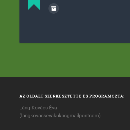
AZ OLDALT SZERKESZTETTE ÉS PROGRAMOZTA:
Láng-Kovács Éva
(langkovacsevakukacgmailpontcom)