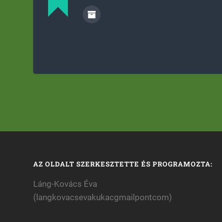
AZ OLDALT SZERKESZTETTE ÉS PROGRAMOZTA:
Láng-Kovács Éva
(langkovacsevakukacgmailpontcom)