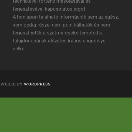
technikával történő másolásával és
terjesztésével kapcsolatos jogot.
A honlapon található információk sem az egész,
sem pedig részei nem publikálhatók és nem
terjeszthetők a szatmarcsekeitemeto.hu
tulajdonosának előzetes írásos engedélye
nélkül.
OWERED BY
WORDPRESS