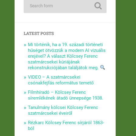
LATEST POSTS
Mi történik, ha a 19. századi történeti
hűséget ötvözzük a modern AI vizuális
erejével? A választ Kölcsey Ferenc
szatmárcsekei kúriájának
rekonstrukciójában találjátok meg.
VIDEO – A szatmárcsekei
csónakfejfás református temető
Filmhíradó – Kölcsey Ferenc
síremlékének átadó ünnepsége 1938.
Tanulmány kölcsei Kölcsey Ferenc
szatmárcsekei éveiről
Rézkarc Kölcsey Ferenc sírjáról 1863-
ból