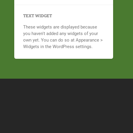
TEXT WIDGET
These widgets are displayed because
you haven't added any widgets of your
own yet. You can do so at Appearance >
Widgets in the WordPress settings.