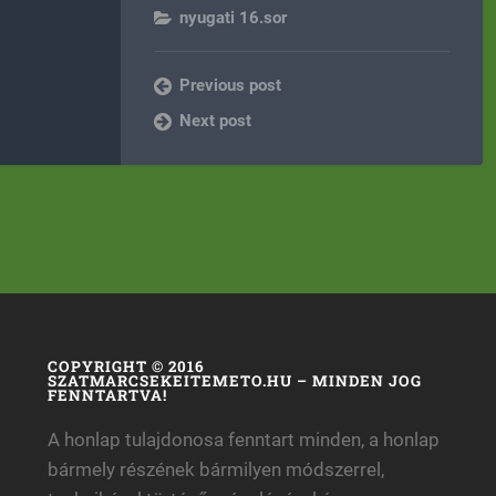
nyugati 16.sor
Previous post
Next post
COPYRIGHT © 2016
SZATMARCSEKEITEMETO.HU – MINDEN JOG
FENNTARTVA!
A honlap tulajdonosa fenntart minden, a honlap
bármely részének bármilyen módszerrel,