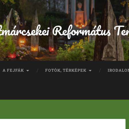
tmárcsekei Református Te
A FEJFÁK
FOTÓK, TÉRKÉPEK
IRODALO