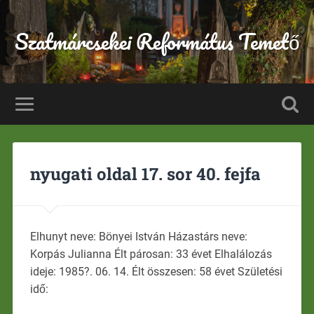
Szatmárcsekei Református Temető
nyugati oldal 17. sor 40. fejfa
Elhunyt neve: Bönyei István Házastárs neve:
Korpás Julianna Élt párosan: 33 évet Elhalálozás
ideje: 1985?. 06. 14. Élt összesen: 58 évet Születési
idő: