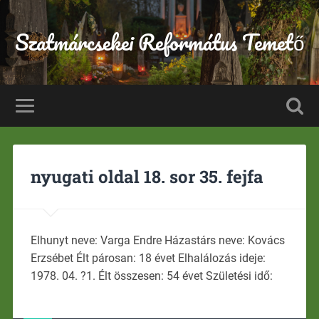
Szatmárcsekei Református Temető
nyugati oldal 18. sor 35. fejfa
Elhunyt neve: Varga Endre Házastárs neve: Kovács
Erzsébet Élt párosan: 18 évet Elhalálozás ideje:
1978. 04. ?1. Élt összesen: 54 évet Születési idő: