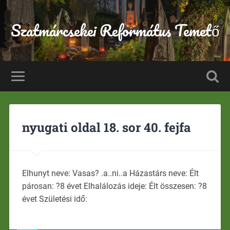
Szatmárcsekei Református Temető
nyugati oldal 18. sor 40. fejfa
Elhunyt neve: Vasas? .a..ni..a Házastárs neve: Élt
párosan: ?8 évet Elhalálozás ideje: Élt összesen: ?8
évet Születési idő: