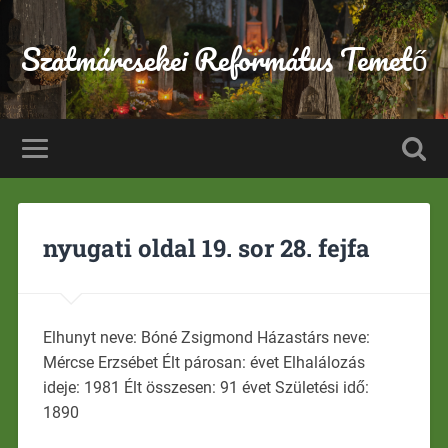
Szatmárcsekei Református Temető
nyugati oldal 19. sor 28. fejfa
Elhunyt neve: Bóné Zsigmond Házastárs neve:
Mércse Erzsébet Élt párosan: évet Elhalálozás
ideje: 1981 Élt összesen: 91 évet Születési idő:
1890