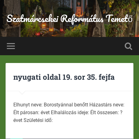
Szatmárcsekei Református Temető
nyugati oldal 19. sor 35. fejfa
Elhunyt neve: Borostyánnal benőtt Házastárs neve:
Élt párosan: évet Elhalálozás ideje: Élt összesen: ?
évet Születési idő: