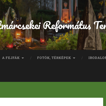
tmárcsekei Református Te
A FEJFÁK
FOTÓK, TÉRKÉPEK
IRODALO