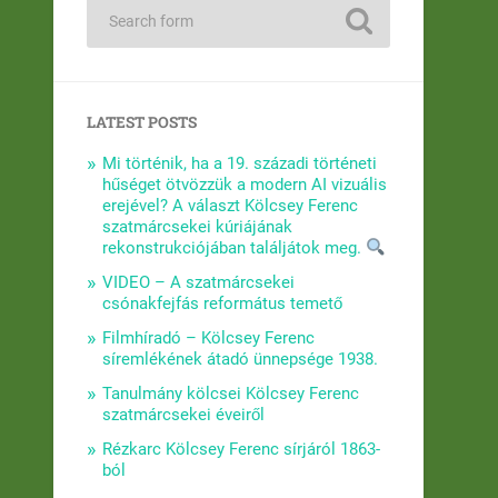
LATEST POSTS
Mi történik, ha a 19. századi történeti
hűséget ötvözzük a modern AI vizuális
erejével? A választ Kölcsey Ferenc
szatmárcsekei kúriájának
rekonstrukciójában találjátok meg.
VIDEO – A szatmárcsekei
csónakfejfás református temető
Filmhíradó – Kölcsey Ferenc
síremlékének átadó ünnepsége 1938.
Tanulmány kölcsei Kölcsey Ferenc
szatmárcsekei éveiről
Rézkarc Kölcsey Ferenc sírjáról 1863-
ból