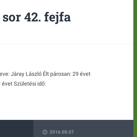
 sor 42. fejfa
eve: Járay László Élt párosan: 29 évet
 évet Születési idő:
2016.08.07