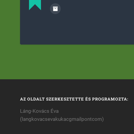
AZ OLDALT SZERKESZTETTE ÉS PROGRAMOZTA:
Láng-Kovács Éva
(langkovacsevakukacgmailpontcom)