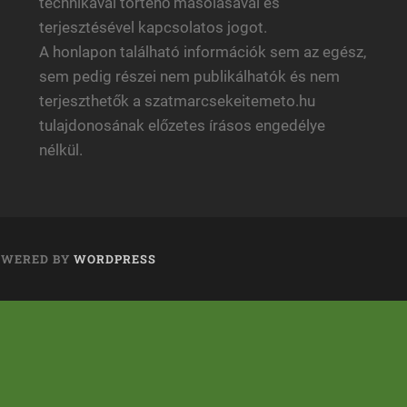
technikával történő másolásával és
terjesztésével kapcsolatos jogot.
A honlapon található információk sem az egész,
sem pedig részei nem publikálhatók és nem
terjeszthetők a szatmarcsekeitemeto.hu
tulajdonosának előzetes írásos engedélye
nélkül.
OWERED BY
WORDPRESS