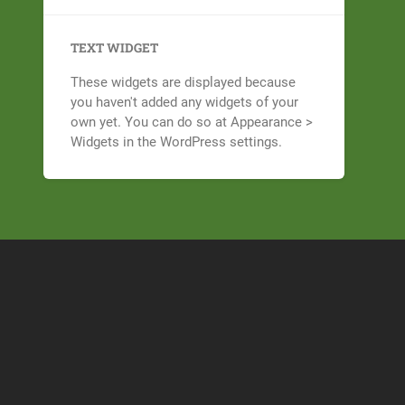
TEXT WIDGET
These widgets are displayed because
you haven't added any widgets of your
own yet. You can do so at Appearance >
Widgets in the WordPress settings.