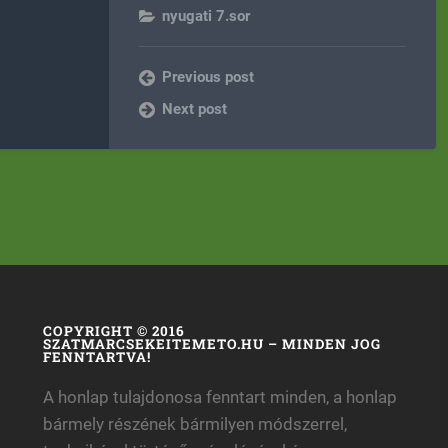
nyugati 7.sor
Previous post
Next post
COPYRIGHT © 2016
SZATMARCSEKEITEMETO.HU – MINDEN JOG
FENNTARTVA!
A honlap tulajdonosa fenntart minden, a honlap
bármely részének bármilyen módszerrel,