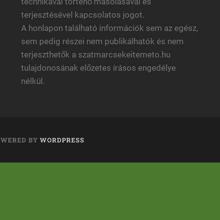
technikával történő másolásával és
terjesztésével kapcsolatos jogot.
A honlapon található információk sem az egész,
sem pedig részei nem publikálhatók és nem
terjeszthetők a szatmarcsekeitemeto.hu
tulajdonosának előzetes írásos engedélye
nélkül.
OWERED BY
WORDPRESS