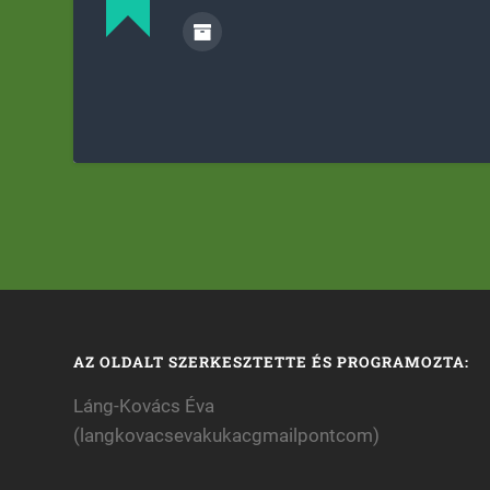
AZ OLDALT SZERKESZTETTE ÉS PROGRAMOZTA:
Láng-Kovács Éva
(langkovacsevakukacgmailpontcom)