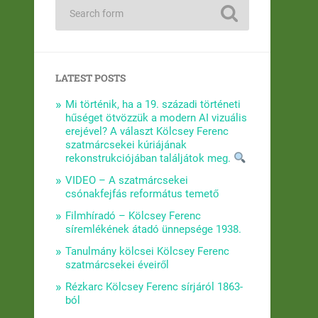
LATEST POSTS
Mi történik, ha a 19. századi történeti
hűséget ötvözzük a modern AI vizuális
erejével? A választ Kölcsey Ferenc
szatmárcsekei kúriájának
rekonstrukciójában találjátok meg.
VIDEO – A szatmárcsekei
csónakfejfás református temető
Filmhíradó – Kölcsey Ferenc
síremlékének átadó ünnepsége 1938.
Tanulmány kölcsei Kölcsey Ferenc
szatmárcsekei éveiről
Rézkarc Kölcsey Ferenc sírjáról 1863-
ból