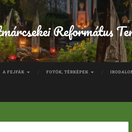
tmárcsekei Református Te
A FEJFÁK
FOTÓK, TÉRKÉPEK
IRODALO