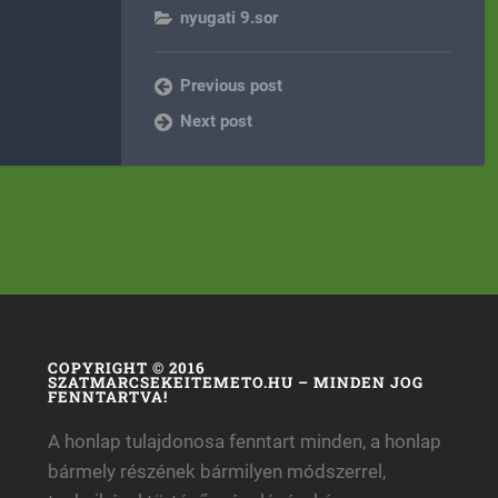
nyugati 9.sor
Previous post
Next post
COPYRIGHT © 2016
SZATMARCSEKEITEMETO.HU – MINDEN JOG
FENNTARTVA!
A honlap tulajdonosa fenntart minden, a honlap
bármely részének bármilyen módszerrel,