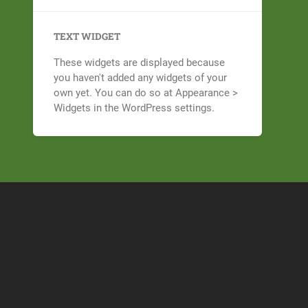
TEXT WIDGET
These widgets are displayed because
you haven't added any widgets of your
own yet. You can do so at Appearance >
Widgets in the WordPress settings.