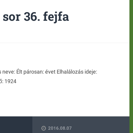
 sor 36. fejfa
neve: Élt párosan: évet Elhalálozás ideje:
ő: 1924
2016.08.07