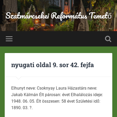
Szatmárcsekei Református Temető
nyugati oldal 9. sor 42. fejfa
Elhunyt neve: Csoknyay Laura Házastárs neve:
Jakab Kálmán Élt párosan: évet Elhalálozás ideje:
1948. 06. 05. Élt összesen: 58 évet Születési idő:
1890. 03. ?.