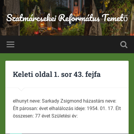
Szatmárcsekei Református Temető
Keleti oldal 1. sor 43. fejfa
elhunyt neve: Sarkady Zsigmond házastárs neve:
Élt párosan: évet elhalálozás ideje: 1954. 01. 17. Élt
összesen: 77 évet Születési év: