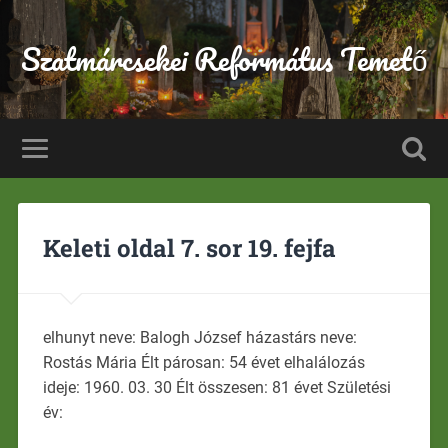
Szatmárcsekei Református Temető
Keleti oldal 7. sor 19. fejfa
elhunyt neve: Balogh József házastárs neve:
Rostás Mária Élt párosan: 54 évet elhalálozás
ideje: 1960. 03. 30 Élt összesen: 81 évet Születési
év: