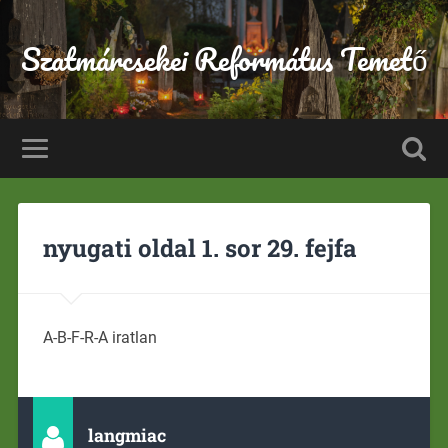
Szatmárcsekei Református Temető
nyugati oldal 1. sor 29. fejfa
A-B-F-R-A iratlan
langmiac