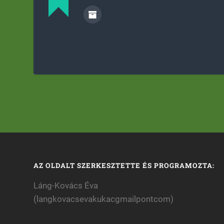
AZ OLDALT SZERKESZTETTE ÉS PROGRAMOZTA:
Láng-Kovács Éva
(langkovacsevakukacgmailpontcom)