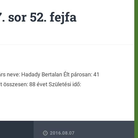
. sor 52. fejfa
rs neve: Hadady Bertalan Élt párosan: 41
lt összesen: 88 évet Születési idő:
2016.08.07