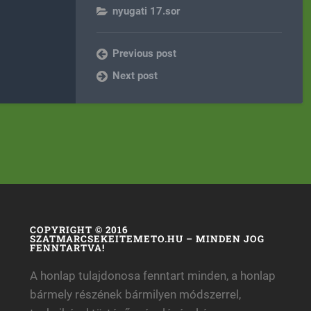
nyugati 17.sor
Previous post
Next post
COPYRIGHT © 2016
SZATMARCSEKEITEMETO.HU – MINDEN JOG
FENNTARTVA!
A honlap tulajdonosa fenntart minden, a honlap
bármely részének bármilyen módszerrel,