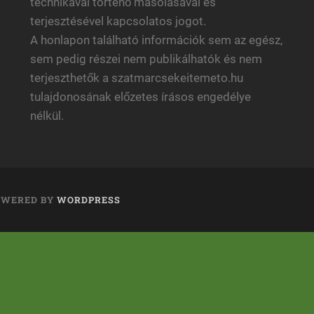
technikával történő másolásával és
terjesztésével kapcsolatos jogot.
A honlapon található információk sem az egész,
sem pedig részei nem publikálhatók és nem
terjeszthetők a szatmarcsekeitemeto.hu
tulajdonosának előzetes írásos engedélye
nélkül.
OWERED BY
WORDPRESS