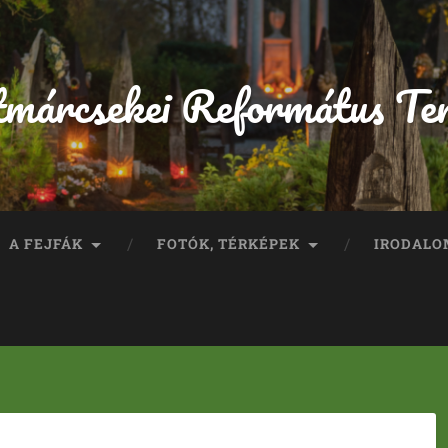
tmárcsekei Református Te
A FEJFÁK
FOTÓK, TÉRKÉPEK
IRODALO