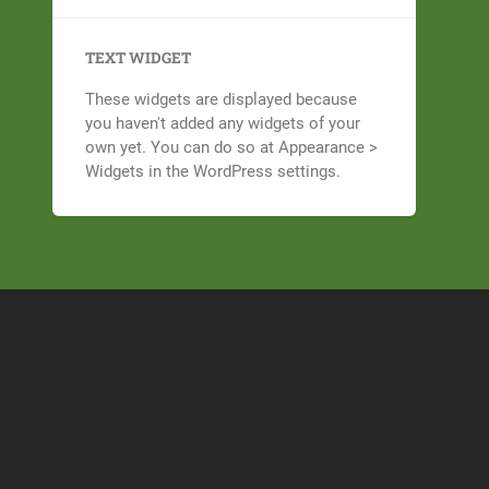
TEXT WIDGET
These widgets are displayed because
you haven't added any widgets of your
own yet. You can do so at Appearance >
Widgets in the WordPress settings.