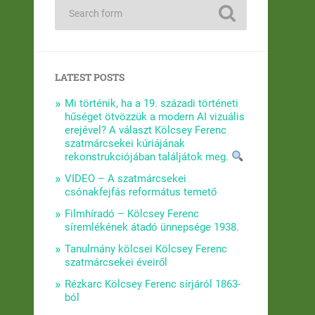
LATEST POSTS
Mi történik, ha a 19. századi történeti
hűséget ötvözzük a modern AI vizuális
erejével? A választ Kölcsey Ferenc
szatmárcsekei kúriájának
rekonstrukciójában találjátok meg.
VIDEO – A szatmárcsekei
csónakfejfás református temető
Filmhíradó – Kölcsey Ferenc
síremlékének átadó ünnepsége 1938.
Tanulmány kölcsei Kölcsey Ferenc
szatmárcsekei éveiről
Rézkarc Kölcsey Ferenc sírjáról 1863-
ból