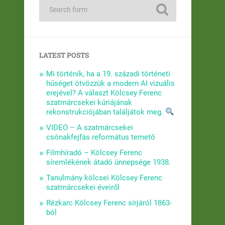
LATEST POSTS
Mi történik, ha a 19. századi történeti
hűséget ötvözzük a modern AI vizuális
erejével? A választ Kölcsey Ferenc
szatmárcsekei kúriájának
rekonstrukciójában találjátok meg.
VIDEO – A szatmárcsekei
csónakfejfás református temető
Filmhíradó – Kölcsey Ferenc
síremlékének átadó ünnepsége 1938.
Tanulmány kölcsei Kölcsey Ferenc
szatmárcsekei éveiről
Rézkarc Kölcsey Ferenc sírjáról 1863-
ból