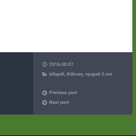
2016.08.07
infopult
,
Kölcsey
,
nyugati 2.sor
Previous post
Next post