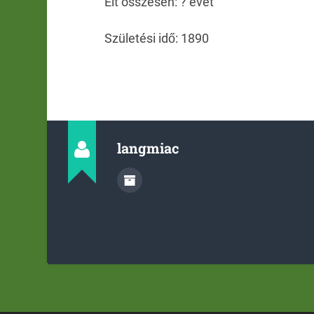
Élt összesen: ? évet
Születési idő: 1890
langmiac