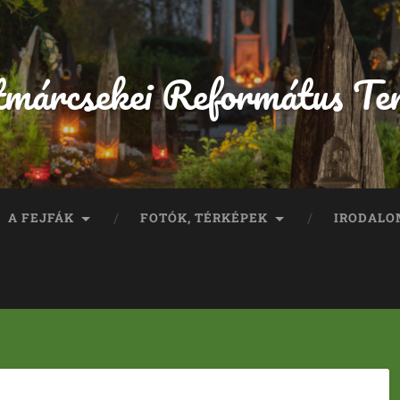
tmárcsekei Református Te
A FEJFÁK
FOTÓK, TÉRKÉPEK
IRODALO