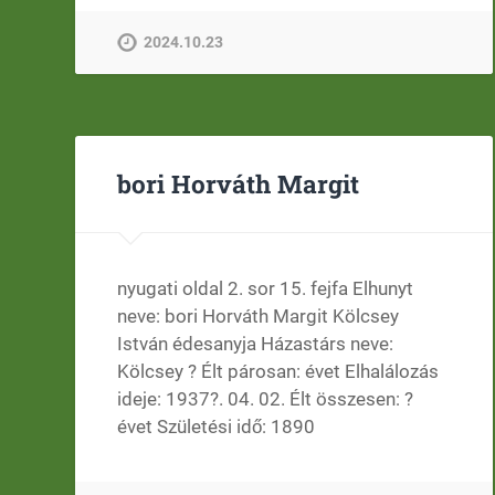
2024.10.23
bori Horváth Margit
nyugati oldal 2. sor 15. fejfa Elhunyt
neve: bori Horváth Margit Kölcsey
István édesanyja Házastárs neve:
Kölcsey ? Élt párosan: évet Elhalálozás
ideje: 1937?. 04. 02. Élt összesen: ?
évet Születési idő: 1890