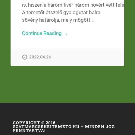
is, hiszen a három fivér három nővért vett feleségü
A temetőt átszelő gyalogutat balra
sövény határolja, mely mögött…
Continue Reading →
2022.04.26
COPYRIGHT © 2016
SZATMARCSEKEITEMETO.HU – MINDEN JOG
FENNTARTVA!