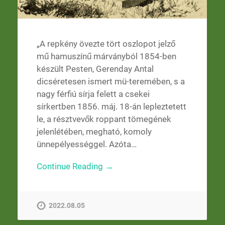
„A repkény övezte tört oszlopot jelző
mű hamuszínű márványból 1854-ben
készült Pesten, Gerenday Antal
dicséretesen ismert mü-teremében, s a
nagy férfiú sírja felett a csekei
sírkertben 1856. máj. 18-án lepleztetett
le, a résztvevők roppant tömegének
jelenlétében, megható, komoly
ünnepélyességgel. Azóta…
Continue Reading →
2022.08.05