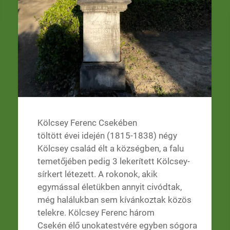
Kölcsey Ferenc Csekében
töltött évei idején (1815-1838) négy
Kölcsey család élt a községben, a falu
temetőjében pedig 3 lekerített Kölcsey-
sírkert létezett. A rokonok, akik
egymással életükben annyit civódtak,
még halálukban sem kívánkoztak közös
telekre. Kölcsey Ferenc három
Csekén élő unokatestvére egyben sógora