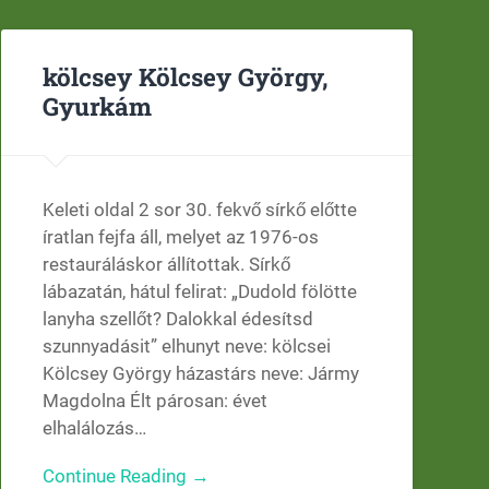
kölcsey Kölcsey György,
Gyurkám
Keleti oldal 2 sor 30. fekvő sírkő előtte
íratlan fejfa áll, melyet az 1976-os
restauráláskor állítottak. Sírkő
lábazatán, hátul felirat: „Dudold fölötte
lanyha szellőt? Dalokkal édesítsd
szunnyadásit” elhunyt neve: kölcsei
Kölcsey György házastárs neve: Jármy
Magdolna Élt párosan: évet
elhalálozás…
Continue Reading →