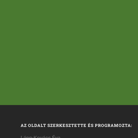
AZ OLDALT SZERKESZTETTE ÉS PROGRAMOZTA:
Láng-Kovács Éva