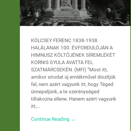
KÖLCSEY FERENC 1838-1938.
HALÁLÁNAK 100. ÉVFORDULÓJÁN A
HIMNUSZ KÖLTŐJÉNEK SÍREMLÉKÉT
KORNIS GYULA AVATTA FEL
SZATMÁRCSEKÉN. (MFI) “Most itt,
amikor sírodat új emlékművel díszítjük
fel, nem azért vagyunk itt, hogy Téged
ünnepeljünk, a te szerénységed
tiltakozna ellene. Hanem azért vagyunk
itt,…
Continue Reading →