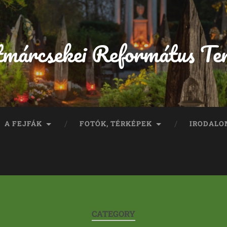
tmárcsekei Református Te
A FEJFÁK
FOTÓK, TÉRKÉPEK
IRODALO
CATEGORY