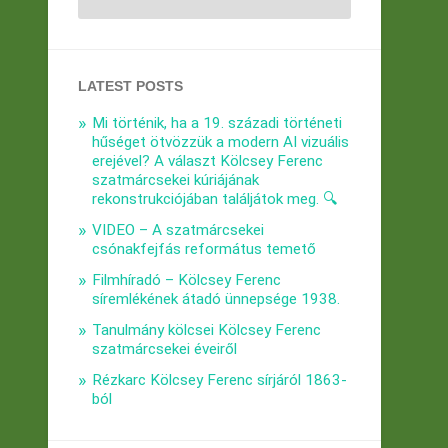
LATEST POSTS
Mi történik, ha a 19. századi történeti
hűséget ötvözzük a modern AI vizuális
erejével? A választ Kölcsey Ferenc
szatmárcsekei kúriájának
rekonstrukciójában találjátok meg. 🔍
VIDEO – A szatmárcsekei
csónakfejfás református temető
Filmhíradó – Kölcsey Ferenc
síremlékének átadó ünnepsége 1938.
Tanulmány kölcsei Kölcsey Ferenc
szatmárcsekei éveiről
Rézkarc Kölcsey Ferenc sírjáról 1863-
ból