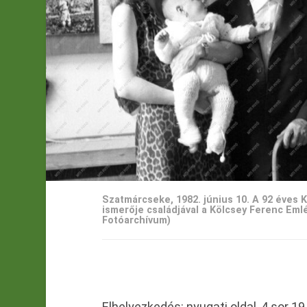
Szatmárcseke, 1982. június 10. A 92 éves 
ismerője családjával a Kölcsey Ferenc Em
Fotóarchívum)
Elhelyezkedés: nyugati oldal, 4.sor 19.