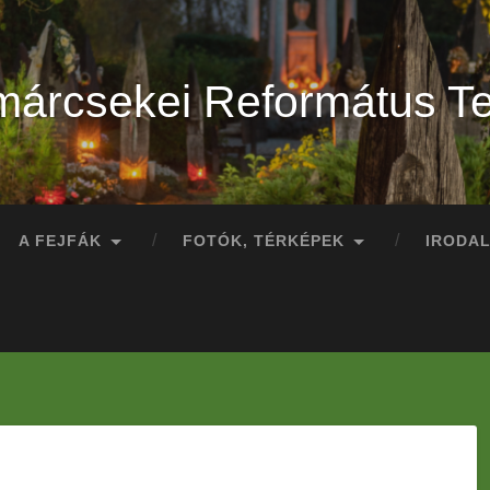
márcsekei Református T
A FEJFÁK
FOTÓK, TÉRKÉPEK
IRODA