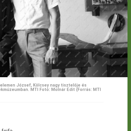
Kelemen József, Kölcsey nagy tisztelője és
lékmúzeumban. MTI Fotó: Molnár Edit (Forrás: MTI
 fejfa