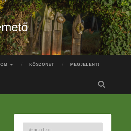
emető
LOM
KÖSZÖNET
MEGJELENT!