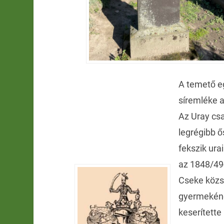
A temető e
síremléke a
Az Uray cs
legrégibb 
fekszik urai
az 1848/49
Cseke közsé
gyermekéne
keserítette