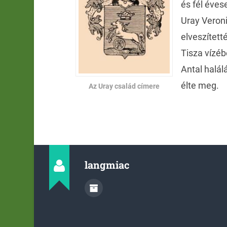
és fél éves
Uray Veron
elveszített
Tisza vízéb
Antal halá
élte meg.
Az Uray család címere
langmiac