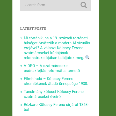
LATEST POSTS
Mi történik, ha a 19. századi történeti
hűséget ötvözzük a modern AI vizuális
erejével? A választ Kölcsey Ferenc
szatmárcsekei kúriájának
rekonstrukciójában találjátok meg.
VIDEO – A szatmárcsekei
csónakfejfás református temető
Filmhíradó – Kölcsey Ferenc
síremlékének átadó ünnepsége 1938.
Tanulmány kölcsei Kölcsey Ferenc
szatmárcsekei éveiről
Rézkarc Kölcsey Ferenc sírjáról 1863-
ból