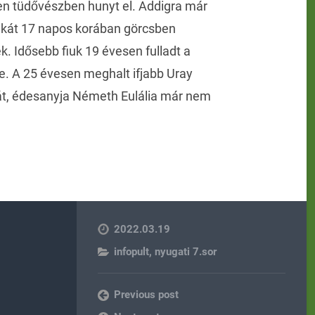
en tüdővészben hunyt el. Addigra már
ikát 17 napos korában görcsben
ék. Idősebb fiuk 19 évesen fulladt a
e. A 25 évesen meghalt ifjabb Uray
lát, édesanyja Németh Eulália már nem
2022.03.19
infopult
,
nyugati 7.sor
Previous post