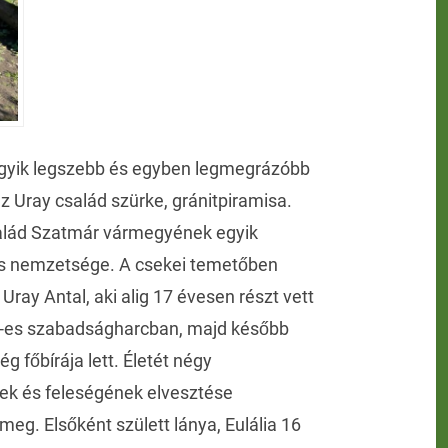
gyik legszebb és egyben legmegrázóbb
z Uray család szürke, gránitpiramisa.
alád Szatmár vármegyének egyik
ős nemzetsége. A csekei temetőben
 Uray Antal, aki alig 17 évesen részt vett
-es szabadságharcban, majd később
g főbírája lett. Életét négy
k és feleségének elvesztése
 meg. Elsőként születt lánya, Eulália 16