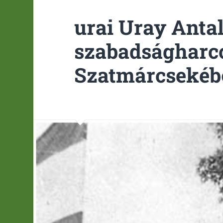
urai Uray Antal
szabadságharco
Szatmárcsekéb