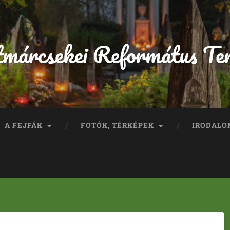
tmárcsekei Református Te
A FEJFÁK
FOTÓK, TÉRKÉPEK
IRODALO