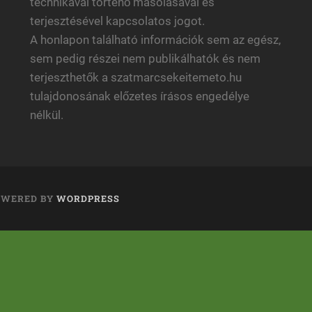
technikával történő másolásával és
terjesztésével kapcsolatos jogot.
A honlapon található információk sem az egész,
sem pedig részei nem publikálhatók és nem
terjeszthetők a szatmarcsekeitemeto.hu
tulajdonosának előzetes írásos engedélye
nélkül.
OWERED BY
WORDPRESS