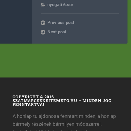
nyugati 6.sor
Previous post
Next post
COPYRIGHT © 2016
SZATMARCSEKEITEMETO.HU – MINDEN JOG
FENNTARTVA!
A honlap tulajdonosa fenntart minden, a honlap
bármely részének bármilyen módszerrel,