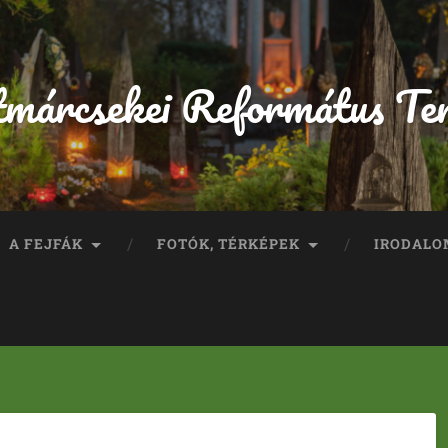
tmárcsekei Református Te
A FEJFÁK
FOTÓK, TÉRKÉPEK
IRODALO