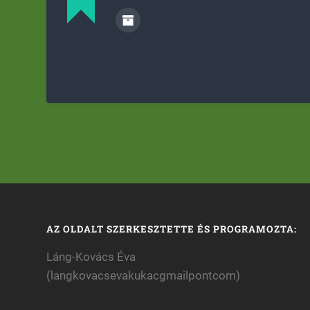
AZ OLDALT SZERKESZTETTE ÉS PROGRAMOZTA:
Láng-Kovács Éva
(langkovacsevakukacgmailpontcom)