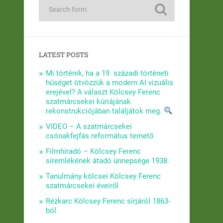
LATEST POSTS
Mi történik, ha a 19. századi történeti
hűséget ötvözzük a modern AI vizuális
erejével? A választ Kölcsey Ferenc
szatmárcsekei kúriájának
rekonstrukciójában találjátok meg.
VIDEO – A szatmárcsekei
csónakfejfás református temető
Filmhíradó – Kölcsey Ferenc
síremlékének átadó ünnepsége 1938.
Tanulmány kölcsei Kölcsey Ferenc
szatmárcsekei éveiről
Rézkarc Kölcsey Ferenc sírjáról 1863-
ból