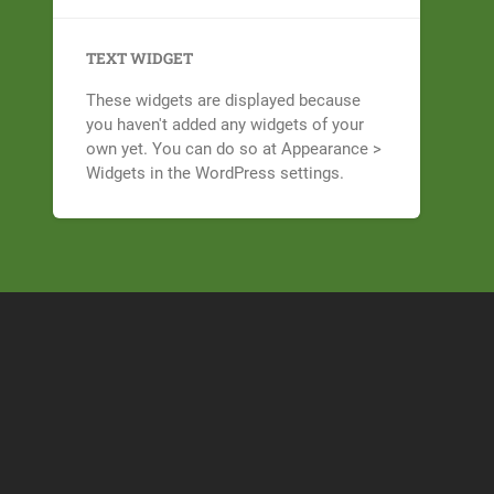
TEXT WIDGET
These widgets are displayed because
you haven't added any widgets of your
own yet. You can do so at Appearance >
Widgets in the WordPress settings.